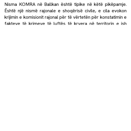
Nisma
KOMRA
në Ballkan është tipike në këtë pikëpamje.
Është një nismë rajonale e shoqërisë civile, e cila evokon
krijimin e komisionit rajonal për të vërtetën për konstatimin e
fakteve të krimeve të luftës të kryera në territorin e ish
Jugosllavisë midis viteve 1991 dhe 2001 si dhe për të
zgjidhur problemin e mijëra personave të mbetur ende të
pagjetur.
Koalicioni për KOMRA-n ka zhvilluar konsultime të gjera në
nivelet lokale, kombëtare dhe rajonale me viktimat dhe me
shoqatat e veteranëve, me OJQ-të dhe me bashkësitë
fetare, grupet e grave dhe të të rinjve, artistët, gazetarët
dhe grupet e tjera në shoqërinë civile. Këto konsultime kanë
çuar deri te bisedimet shumë njerëz, politikat e të cilëve
shpesh janë parë si të papajtueshme, siç janë grupet e
viktimave nga komunitete të ndryshme etnike. Ato kanë
rezultuar në projekt statutin e komisionit dhe në më shumë
se 500,000 nënshkrime të qytetarëve, të cilët e përkrahin
nismën. Koalicioni, madje, ka tubuar një pjesë të
dokumentacionit mbi të cilin mund të ndërtohet komisioni. E