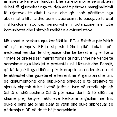
armiqësitë kanë përfunduar. Dhe ata e pranojnë se problemi
duhet të gjurmohet nga të dyja anët: përmes margjinalizimit
të rrjeteve, të cilat i nxisin dhe që kanë përfitime nga
abuzimet e tilla, si dhe përmes adresimit të pasojave të cilat
i shkaktojnë ato, që, përndryshe, i polarizojnë më tutje
komunitetet dhe i shtojnë radhët e ekstremistëve.
Në zonat e prekura nga konflikti ku BE-ja është e përfshirë
në një mënyrë, BE-ja shpesh bëhet pikë fokale për
avokuesit vendor të drejtësisë dhe kërkesat e tyre. Këto
“rrjete të drejtësisë” marrin forma të ndryshme në vende të
ndryshme: nga lëvizjet e protestës në Ukrainë dhe Bosnjë,
që kërkojnë llogaridhënie për korrupsionin endemik, e deri
te aktivistët dhe gazetarët e terrenit në Afganistan dhe Siri,
që dokumentojnë dhe publikojnë shkeljet e të drejtave të
njeriut, shpesh duke i vënë jetët e tyre në rrezik. Ajo që
është e shënueshme është përmasa deri në të cilën aq
shumë prej këtyre faktorëve kërkojnë angazhim në BE,
duke e parë atë si një aleat të vetin dhe duke shpresuar se
përkrahja e BE-së do të bëjë ndryshimin.