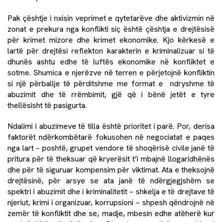
Pak çështje i nxisin veprimet e qytetarëve dhe aktivizmin në
zonat e prekura nga konflikti siç është çështja e drejtësisë
për krimet mizore dhe krimet ekonomike. Kjo kërkesë e
lartë për drejtësi reflekton karakterin e kriminalizuar si të
dhunës ashtu edhe të luftës ekonomike në konfliktet e
sotme. Shumica e njerëzve në terren e përjetojnë konfliktin
si një përballje të përditshme me format e ndryshme të
abuzimit dhe të rrëmbimit, gjë që i bënë jetët e tyre
thellësisht të pasigurta.
Ndalimi i abuzimeve të tilla është prioritet i parë. Por, derisa
faktorët ndërkombëtarë fokusohen në negociatat e paqes
nga lart – poshtë, grupet vendore të shoqërisë civile janë të
pritura për të theksuar që kryerësit t’i mbajnë llogaridhënës
dhe për të siguruar kompensim për viktimat. Ata e theksojnë
drejtësinë, për arsye se ata janë të ndërgjegjshëm se
spektri i abuzimit dhe i kriminalitetit – shkelja e të drejtave të
njeriut, krimi i organizuar, korrupsioni – shpesh qëndrojnë në
zemër të konfliktit dhe se, madje, mbesin edhe atëherë kur