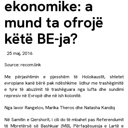
ekonomike: a
mund ta ofrojë
këtë BE-ja?
25 maj, 2016
Source:
recom.link
Me përjashtimin e pjesshëm të Holokaustit, shtetet
evropiane kanë bërë pak ndëshkime lidhur me trashëgimitë
e tyre të abuzimit të trashëguara nga lufta dhe sundimi
represiv në Evropë dhe në ish kolonitë.
Nga
Iavor Rangelov
,
Marika Theros
dhe
Natasha Kandiq
Në Samitin e Qershorit, i cili do të mbahet pas Referendumit
të Mbretërsë së Bashkuar (MB), Përfaqësuesja e Lartë e