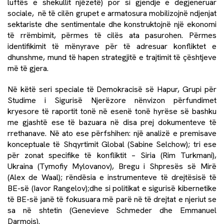
luftës e shekullit njëzetë) por si
gjendje e degjeneruar
sociale
, në të cilën grupet e armatosura mobilizojnë ndjenjat
sektariste dhe sentimentale dhe konstruktojnë një ekonomi
të rrëmbimit, përmes të cilës ata pasurohen. Përmes
identifikimit të mënyrave për të adresuar konfliktet e
dhunshme, mund të hapen strategjitë e trajtimit të çështjeve
më të gjera.
Në këtë seri speciale të Demokracisë së Hapur, Grupi për
Studime i Sigurisë Njerëzore nënvizon përfundimet
kryesore të raportit tonë në
esenë tonë hyrëse
së bashku
me gjashtë ese të bazuara në disa prej dokumenteve të
rrethanave. Në ato ese përfshihen: një analizë e premisave
konceptuale të Shqyrtimit Global (
Sabine Selchow
); tri ese
për zonat specifike të konfliktit – Siria (Rim Turkmani),
Ukraina (Tymofiy Mylovanov), Bregu i Shpresës së Mirë
(
Alex de Waal
); rëndësia e instrumenteve të drejtësisë të
BE-së (Iavor Rangelov);dhe si politikat e sigurisë kibernetike
të BE-së janë të fokusuara më parë në të drejtat e njeriut se
sa në shtetin (Genevieve Schmeder dhe Emmanuel
Darmois).