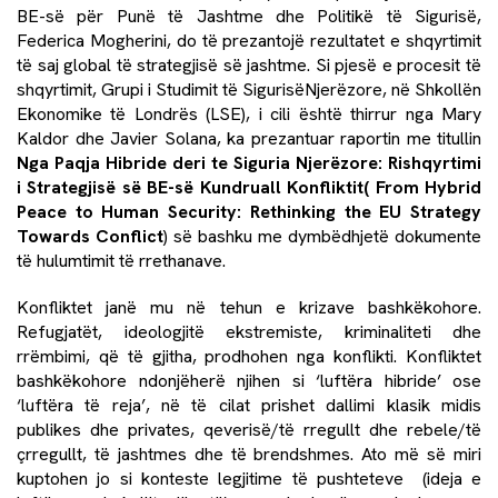
BE-së për Punë të Jashtme dhe Politikë të Sigurisë,
Federica Mogherini, do të prezantojë rezultatet e shqyrtimit
të saj global të strategjisë së jashtme. Si pjesë e procesit të
shqyrtimit, Grupi i Studimit të SigurisëNjerëzore, në Shkollën
Ekonomike të Londrës (LSE), i cili është thirrur nga Mary
Kaldor dhe Javier Solana, ka prezantuar raportin me titullin
Nga Paqja Hibride deri te Siguria Njerëzore: Rishqyrtimi
i Strategjisë së BE-së Kundruall Konfliktit( From Hybrid
Peace to Human Security: Rethinking the EU Strategy
Towards Conflict
) së bashku me
dymbëdhjetë dokumente
të hulumtimit të rrethanave
.
Konfliktet janë mu në tehun e krizave bashkëkohore.
Refugjatët, ideologjitë ekstremiste, kriminaliteti dhe
rrëmbimi, që të gjitha, prodhohen nga konflikti. Konfliktet
bashkëkohore ndonjëherë njihen si ‘luftëra hibride’ ose
‘luftëra të reja’, në të cilat prishet dallimi klasik midis
publikes dhe privates, qeverisë/të rregullt dhe rebele/të
çrregullt, të jashtmes dhe të brendshmes. Ato më së miri
kuptohen jo si konteste legjitime të pushteteve (ideja e