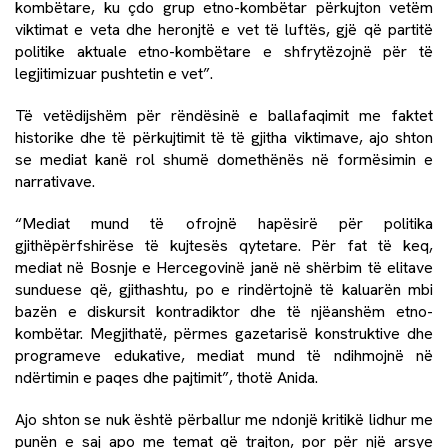
kombëtare, ku çdo grup etno-kombëtar përkujton vetëm
viktimat e veta dhe heronjtë e vet të luftës, gjë që partitë
politike aktuale etno-kombëtare e shfrytëzojnë për të
legjitimizuar pushtetin e vet”.
Të vetëdijshëm për rëndësinë e ballafaqimit me faktet
historike dhe të përkujtimit të të gjitha viktimave, ajo shton
se mediat kanë rol shumë domethënës në formësimin e
narrativave.
“Mediat mund të ofrojnë hapësirë për politika
gjithëpërfshirëse të kujtesës qytetare. Për fat të keq,
mediat në Bosnje e Hercegovinë janë në shërbim të elitave
sunduese që, gjithashtu, po e rindërtojnë të kaluarën mbi
bazën e diskursit kontradiktor dhe të njëanshëm etno-
kombëtar. Megjithatë, përmes gazetarisë konstruktive dhe
programeve edukative, mediat mund të ndihmojnë në
ndërtimin e paqes dhe pajtimit”, thotë Anida.
Ajo shton se nuk është përballur me ndonjë kritikë lidhur me
punën e saj apo me temat që trajton, por për një arsye