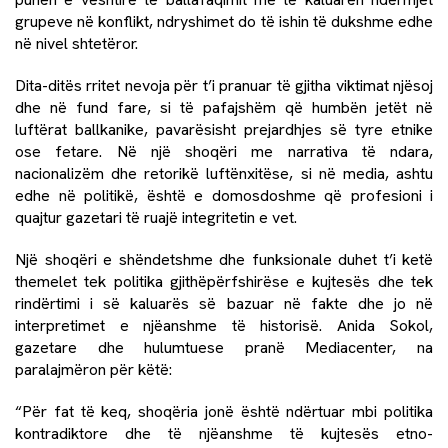
grupeve në konflikt, ndryshimet do të ishin të dukshme edhe
në nivel shtetëror.
Dita-ditës rritet nevoja për t’i pranuar të gjitha viktimat njësoj
dhe në fund fare, si të pafajshëm që humbën jetët në
luftërat ballkanike, pavarësisht prejardhjes së tyre etnike
ose fetare. Në një shoqëri me narrativa të ndara,
nacionalizëm dhe retorikë luftënxitëse, si në media, ashtu
edhe në politikë, është e domosdoshme që profesioni i
quajtur gazetari të ruajë integritetin e vet.
Një shoqëri e shëndetshme dhe funksionale duhet t’i ketë
themelet tek politika gjithëpërfshirëse e kujtesës dhe tek
rindërtimi i së kaluarës së bazuar në fakte dhe jo në
interpretimet e njëanshme të historisë. Anida Sokol,
gazetare dhe hulumtuese pranë Mediacenter, na
paralajmëron për këtë:
“Për fat të keq, shoqëria jonë është ndërtuar mbi politika
kontradiktore dhe të njëanshme të kujtesës etno-