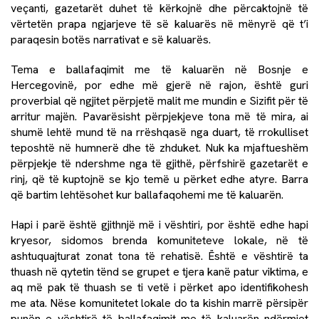
veçanti, gazetarët duhet të kërkojnë dhe përcaktojnë të
vërtetën prapa ngjarjeve të së kaluarës në mënyrë që t’i
paraqesin botës narrativat e së kaluarës.
Tema e ballafaqimit me të kaluarën në Bosnje e
Hercegovinë, por edhe më gjerë në rajon, është guri
proverbial që ngjitet përpjetë malit me mundin e Sizifit për të
arritur majën. Pavarësisht përpjekjeve tona më të mira, ai
shumë lehtë mund të na rrëshqasë nga duart, të rrokulliset
teposhtë në humnerë dhe të zhduket. Nuk ka mjaftueshëm
përpjekje të ndershme nga të gjithë, përfshirë gazetarët e
rinj, që të kuptojnë se kjo temë u përket edhe atyre. Barra
që bartim lehtësohet kur ballafaqohemi me të kaluarën.
Hapi i parë është gjithnjë më i vështiri, por është edhe hapi
kryesor, sidomos brenda komuniteteve lokale, në të
ashtuquajturat zonat tona të rehatisë. Është e vështirë ta
thuash në qytetin tënd se grupet e tjera kanë patur viktima, e
aq më pak të thuash se ti vetë i përket apo identifikohesh
me ata. Nëse komunitetet lokale do ta kishin marrë përsipër
punën e vështirë të ballafaqimit me të kaluarën ndërmjet