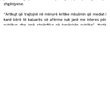
zhgënjyese.
“Artikujt që trajtojnë në mënyrë kritike mbulimin që mediat i
kanë bërë të kaluarës së afërme nuk janë me interes për
publikun dhe janë shpërfillur në hapësirën publike”, thotë
Anida me sinqeritet.
Ajo arrin në konkluzionin se është vërtet e rëndësishme që
historia të vihet në pikëpyetje në nivel lokal, por, për fat të
keq, mediat lokale janë të njëanshme në mbulimin që u bëjnë
temave të tilla.
“Sipas hulumtimit të bërë deri tani, mediat lokale i qasen të
kaluarës së kohës së luftës në mënyrë selektive dhe
botojnë kryesisht lajme që përkujtojnë vetëm viktimat e tyre.
Kjo thellon edhe më tej ndasinë mes qytetarëve dhe cenon
sidomos të kthyerit në këto komunitete. Mediat lokale u
shërbejnë partive në pushtet dhe raportojnë në mënyrë
selektive dhe të njëanshme”, përfundon Anida.
Sidoqoftë, kjo deklaratë nuk duhet të na dekurajojë ne