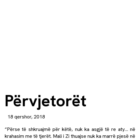
Përvjetorët
18 qershor, 2018
“Përse të shkruajmë për këtë, nuk ka asgjë të re aty… në
krahasim me të tjerët. Mali i Zi thuajse nuk ka marrë pjesë në