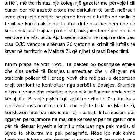
luftë”, më tha rishtazi një koleg, një gazetar me përvojë i cili
punon për një gazetë ditore me qarkullim të lartë, ndërsa i
jepte përgjigje pyetjes se përse krimet e luftës në rastin e
të cilave kurrë nuk është hedhur dritë mjaftueshëm dhe që
kurrë nuk janë trajtuar plotësisht, nuk janë temë për median
vendore në Mal të Zi. Kjo bisedë ndodhi në maj, një ditë pasi
disa OJQ vendore shënuan 26 vjetorin e krimit të luftës të
kryer në territorin e Malit të Zi, që njihet si rasti Deportimi.
Kthim prapa në vitin 1992. Të paktën 66 boshnjakë etnikë
dhe disa serbë të Bosnjes u arrestuan dhe u dërguan në
stacionin policor të Herceg Novit dhe më pas, u deportuan
drejt territorit të kontrolluar nga serbët e Bosnjes. Shumica
e tyre u vranë dhe mbetjet e tyre nuk janë gjetur ende sot e
kësaj dite. Pas një gjykimi që zgjati me vite të tëra dhe ku u
përfshinë instancat më ulëta dhe më të larta në Mal të Zi,
konkluzioni doli se nuk ishte faji i askujt. Informacioni për
ngjarjen përkujtimore në maj dhe kërkesat për të gjetur dhe
për të dënuar kryesit e krimit u mbuluan nga pak media, si
lajme të shkurtra me pak paragrafë. Nëse kjo nuk është
temë me interes për median e pavarur, që kryesisht janë