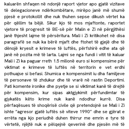
kaluarën shfaqen në ndonjë raport vjetor apo gjatë vizitave
të delegacioneve ndërkombëtare, mirëpo janë më shumë
pjesë e protokollit dhe nuk thuhen sepse dikush vërtet ka
për qëllim ta bëjë. Sikur kjo të mos mjaftonte, raportet
vjetore të progresit të BE-së për Malin e Zi në përgjithësi
janë thjesht lajme të përsëritura. Mali i Zi kritikohet në disa
paragrafë se nuk ka bërë mjaft dhe ftohet të gjejë dhe të
dënojë kryesit e krimeve të luftës, përfshirë edhe ata që
janë në pozita më të larta. Lajmi se nga fundi i vitit të kaluar
Mali i Zi ka paguar rreth 1.5 milionë euro si kompensime për
viktimat e krimeve të luftës në territorin e vet erdhi
pothuajse si befasi. Shumica e kompensimit iu dha familjeve
të personave të zhdukur dhe të vrarë në rastin Deportimi.
Pati komente ironike dhe pyetje se si viktimat kanë të drejtë
për kompensim, kur sipas aktgjykimit përfundimtar të
gjykatës këto krime nuk kanë ndodhur kurrë. Disa
përfaqësues të shoqërisë civile që pretendojnë se Mali i Zi
ishte “agresor gjatë luftës së viteve 1990” dhe se gjërat e
errëta nga kjo periudhë duhen thirrur me emrin e tyre të
vërtetë, njëjtë nuk e pëlqejnë qeverinë dhe pjesën më të