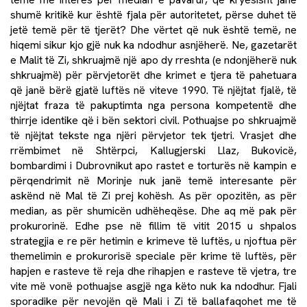
shumë kritikë kur është fjala për autoritetet, përse duhet të
jetë temë për të tjerët? Dhe vërtet që nuk është temë, ne
hiqemi sikur kjo gjë nuk ka ndodhur asnjëherë. Ne, gazetarët
e Malit të Zi, shkruajmë një apo dy rreshta (e ndonjëherë nuk
shkruajmë) për përvjetorët dhe krimet e tjera të pahetuara
që janë bërë gjatë luftës në viteve 1990. Të njëjtat fjalë, të
njëjtat fraza të pakuptimta nga persona kompetentë dhe
thirrje identike që i bën sektori civil. Pothuajse po shkruajmë
të njëjtat tekste nga njëri përvjetor tek tjetri. Vrasjet dhe
rrëmbimet në Shtërpci, Kallugjerski Llaz, Bukovicë,
bombardimi i Dubrovnikut apo rastet e torturës në kampin e
përqendrimit në Morinje nuk janë temë interesante për
askënd në Mal të Zi prej kohësh. As për opozitën, as për
median, as për shumicën udhëheqëse. Dhe aq më pak për
prokurorinë. Edhe pse në fillim të vitit 2015 u shpalos
strategjia e re për hetimin e krimeve të luftës, u njoftua për
themelimin e prokurorisë speciale për krime të luftës, për
hapjen e rasteve të reja dhe rihapjen e rasteve të vjetra, tre
vite më vonë pothuajse asgjë nga këto nuk ka ndodhur. Fjali
sporadike për nevojën që Mali i Zi të ballafaqohet me të