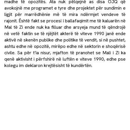
madhe të opozitës. Ata nuk pëlqejnë as disa OJQ që
avokojnë me programet e tyre dhe projektet për sundimin e
ligjit për marrëdhënie më të mira ndërmjet vendeve të
rajonit. Është fakt se procesi i ballafaqimit me të kaluarën në
Mal të Zi ende nuk ka filluar dhe arsyeja mund të qëndrojë
në vetë faktin se të njëjtët akterë të viteve 1990 janë ende
aktivë në skenën publike dhe politike të vendit, si në pushtet,
ashtu edhe në opozitë, mirëpo edhe në sektorin e shoqërisë
civile. Sa për t’ia nisur, mjafton të pranohet se Mali i Zi ka
qenë aktivisht i përfshirë në luftën e viteve 1990, edhe pse
kolegu im deklaron krejtësisht të kundërtën.
Në përkrahje të një tjetër përvjetori
Më 5 qershor të këtij viti u organizua një pritje solemne në
rezidencën qeveritare në Cetinje, ku zyrtarët vendorë, disa
përfaqësues të opozitës, por dhe shumë të ftuar nga
komuniteti ndërkombëtar festuan përvjetorin e parë të
anëtarësisë në NATO. Sigurisht, askush nuk e përmendi
Murinon. Ky vend i vogël në verilindje të Malit të Zi është
skenë e një tjetër krimi, që zyrtarisht nuk ka ndodhur. Gjatë