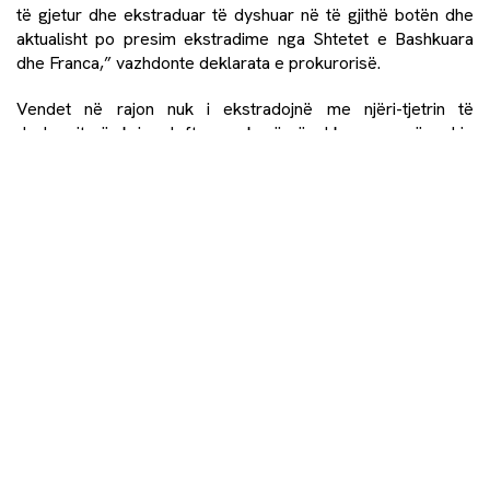
të gjetur dhe ekstraduar të dyshuar në të gjithë botën dhe
aktualisht po presim ekstradime nga Shtetet e Bashkuara
dhe Franca,” vazhdonte deklarata e prokurorisë.
Vendet në rajon nuk i ekstradojnë me njëri-tjetrin të
dyshuarit për krime lufte, por kanë nënshkruar marrëveshje
që lejojnë transferimin e çështjeve.
Vetëm në Bosnje dhe Hercegovinë ka ende me qindra
hetime të hapura për krime lufte në Bosnjë dhe
Hercegovinë.
Share: