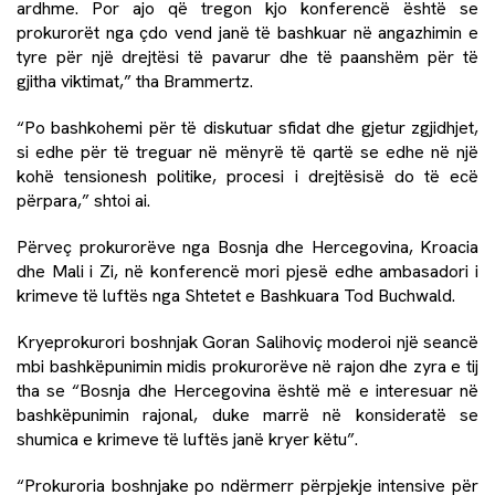
ardhme. Por ajo që tregon kjo konferencë është se
prokurorët nga çdo vend janë të bashkuar në angazhimin e
tyre për një drejtësi të pavarur dhe të paanshëm për të
gjitha viktimat,” tha Brammertz.
“Po bashkohemi për të diskutuar sfidat dhe gjetur zgjidhjet,
si edhe për të treguar në mënyrë të qartë se edhe në një
kohë tensionesh politike, procesi i drejtësisë do të ecë
përpara,” shtoi ai.
Përveç prokurorëve nga Bosnja dhe Hercegovina, Kroacia
dhe Mali i Zi, në konferencë mori pjesë edhe ambasadori i
krimeve të luftës nga Shtetet e Bashkuara Tod Buchwald.
Kryeprokurori boshnjak Goran Salihoviç moderoi një seancë
mbi bashkëpunimin midis prokurorëve në rajon dhe zyra e tij
tha se “Bosnja dhe Hercegovina është më e interesuar në
bashkëpunimin rajonal, duke marrë në konsideratë se
shumica e krimeve të luftës janë kryer këtu”.
“Prokuroria boshnjake po ndërmerr përpjekje intensive për