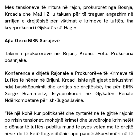
Mes tensioneve të rritura në rajon, prokurorët nga Bosnja,
Kroacia dhe Mali i Zi u takuan për të treguar angazhim në
arritjen e drejtësisë për viktimat e krimeve të luftës, tha
kryeprokurori i Gjykatës së Hagës.
Ajla Gezo BIRN Sarajevë
Takimi i prokurorëve në Brijuni, Kroaci. Foto: Prokuroria
boshnjake.
Konferenca e dhjetë Rajonale e Prokurorëve të Krimeve të
Luftës të hënën në Brijuni, Kroaci, ishte një gjest përkushtimi
ndaj bashkëpunimit dhe arritjes së drejtësisë, tha për BIRN
Serge Brammertz, kryeprokurori në Gjykatën Penale
Ndërkombëtare për ish-Jugosllavinë.
“Në një kohë kur politikanët dhe zyrtarët në të gjithë rajonin
po rrisin tensionet, mohojnë krimet dhe lavdërojnë kriminelët
e dënuar të luftës, publiku mund të pyes veten me të drejtë
nëse do të ketë llogaridhënie apo pandëshkueshmëri në të