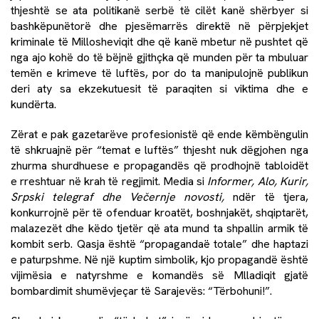
thjeshtë se ata politikanë serbë të cilët kanë shërbyer si
bashkëpunëtorë dhe pjesëmarrës direktë në përpjekjet
kriminale të Millosheviqit dhe që kanë mbetur në pushtet që
nga ajo kohë do të bëjnë gjithçka që munden për ta mbuluar
temën e krimeve të luftës, por do ta manipulojnë publikun
deri aty sa ekzekutuesit të paraqiten si viktima dhe e
kundërta.
Zërat e pak gazetarëve profesionistë që ende këmbëngulin
të shkruajnë për “temat e luftës” thjesht nuk dëgjohen nga
zhurma shurdhuese e propagandës që prodhojnë tabloidët
e rreshtuar në krah të regjimit. Media si
Informer, Alo, Kurir,
Srpski telegraf dhe Večernje novosti,
ndër të tjera,
konkurrojnë për të ofenduar kroatët, boshnjakët, shqiptarët,
malazezët dhe këdo tjetër që ata mund ta shpallin armik të
kombit serb. Qasja është “propagandaë totale” dhe haptazi
e paturpshme. Në një kuptim simbolik, kjo propagandë është
vijimësia e natyrshme e komandës së Mlladiqit gjatë
bombardimit shumëvjeçar të Sarajevës: “Tërbohuni!”.