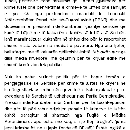
fundit, përfshirë edhe mbulimin që i bëhet gjykimeve për
krime lufte dhe për viktimat e krimeve të luftës dhe familjet
e tyre. Që nga përfundimi i mandatit të Tribunalit
Ndërkombëtar Penal për ish-Jugosllavinë (TPNJ) dhe me
dobësimin e presionit ndërkombëtar, çështje serioze që
kanë të bëjnë me të kaluarën e kohës së luftës së Serbiës
janë margjinalizuar dukshëm në shtyp dhe për to raportohet
shumë rrallë vetëm në mediat e pavarura. Nga ana tjetër,
ballafaqimi me të kaluarën qëllimisht është
tabloidizuar
nga
disa media kryesore, me qëllimin për të krijuar edhe më
shumë konfuzion tek publiku.
Nuk ka patur vullnet politik për të hapur temën e
përgjegjësisë së Serbisë për krime të luftës të kryera në
ish-Jugosllavi, as edhe nën qeverinë e kaluar/aktuale pro-
evropiane të Serbisë të udhëhequr nga Partia Demokratike.
Presioni ndërkombëtar mbi Serbinë për të bashkëpunuar
dhe për të përkrahur ndjekjen penale të krimeve të luftës
është paraqitur si shantazh nga Fuqitë e Mëdha
Perëndimore, apo edhe më keq, si një lloj “tregtie”: ‘ju na
jepni kriminelët, ne ju japin fonde (të BE-së)’. Është logjikë e