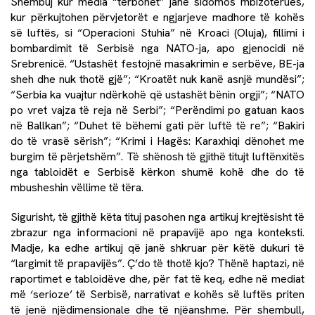
Shembuj kur media “tërbohet” janë sidomos mbizotërues,
kur përkujtohen përvjetorët e ngjarjeve madhore të kohës
së luftës, si “Operacioni Stuhia” në Kroaci (Oluja), fillimi i
bombardimit të Serbisë nga NATO-ja, apo gjenocidi në
Srebrenicë. “Ustashët festojnë masakrimin e serbëve, BE-ja
sheh dhe nuk thotë gjë”; “Kroatët nuk kanë asnjë mundësi”;
“Serbia ka vuajtur ndërkohë që ustashët bënin orgji”; “NATO
po vret vajza të reja në Serbi”; “Perëndimi po gatuan kaos
në Ballkan”; “Duhet të bëhemi gati për luftë të re”; “Bakiri
do të vrasë sërish”; “Krimi i Hagës: Karaxhiqi dënohet me
burgim të përjetshëm”. Të shënosh të gjithë titujt luftënxitës
nga tabloidët e Serbisë kërkon shumë kohë dhe do të
mbusheshin vëllime të tëra
.
Sigurisht, të gjithë këta tituj pasohen nga artikuj krejtësisht të
zbrazur nga informacioni në prapavijë apo nga konteksti.
Madje, ka edhe artikuj që janë shkruar për këtë dukuri të
“largimit të prapavijës”. Ç’do të thotë kjo? Thënë haptazi, në
raportimet e tabloidëve dhe, për fat të keq, edhe në mediat
më ‘serioze’ të Serbisë, narrativat e kohës së luftës priten
të jenë njëdimensionale dhe të njëanshme. Për shembull,