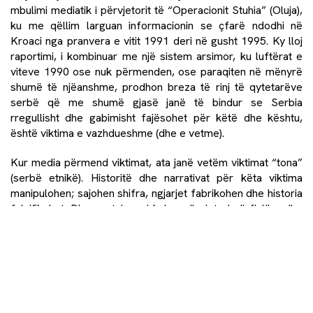
mbulimi mediatik i përvjetorit të “Operacionit Stuhia” (Oluja),
ku me qëllim larguan informacionin se çfarë ndodhi në
Kroaci nga pranvera e vitit 1991 deri në gusht 1995. Ky lloj
raportimi, i kombinuar me një sistem arsimor, ku luftërat e
viteve 1990 ose nuk përmenden, ose paraqiten në mënyrë
shumë të njëanshme, prodhon breza të rinj të qytetarëve
serbë që me shumë gjasë janë të bindur se Serbia
rregullisht dhe gabimisht fajësohet për këtë dhe kështu,
është viktima e vazhdueshme (dhe e vetme).
Kur media përmend viktimat, ata janë vetëm viktimat “tona”
(serbë etnikë). Historitë dhe narrativat për këta viktima
manipulohen; sajohen shifra, ngjarjet fabrikohen dhe historia
falsifikohet. Dhe pastaj, pasi kalon përvjetori në fjalë, edhe
viktimat “tona” harrohen, lihen të merren vetë me vuajtjen
dhe traumën e tyre në kornizat e shoqërisë.
Është e qartë se taktika e medias për t’u “tërbuar” dhe për
të shtyrë qëllimisht në rrugë të gabuar dhe për t’i konfuzuar
qytetarët serbë vjen direkt nga kreu i udhëheqjes së