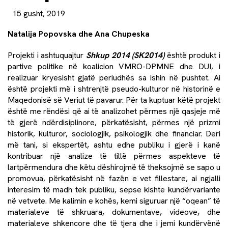
15 gusht, 2019
Natalija Popovska dhe Ana Chupeska
Projekti i ashtuquajtur
Shkup 2014 (SK2014)
është produkt i
partive politike në koalicion VMRO-DPMNE dhe DUI, i
realizuar kryesisht gjatë periudhës sa ishin në pushtet. Ai
është projekti më i shtrenjtë pseudo-kulturor në historinë e
Maqedonisë së Veriut të pavarur. Për ta kuptuar këtë projekt
është me rëndësi që ai të analizohet përmes një qasjeje më
të gjerë ndërdisiplinore, përkatësisht, përmes një prizmi
historik, kulturor, sociologjik, psikologjik dhe financiar. Deri
më tani, si ekspertët, ashtu edhe publiku i gjerë i kanë
kontribuar një analize të tillë përmes aspekteve të
lartpërmendura dhe këtu dëshirojmë të theksojmë se sapo u
promovua, përkatësisht në fazën e vet fillestare, ai ngjalli
interesim të madh tek publiku, sepse kishte kundërvariante
në vetvete. Me kalimin e kohës, kemi siguruar një “oqean” të
materialeve të shkruara, dokumentave, videove, dhe
materialeve shkencore dhe të tjera dhe i jemi kundërvënë