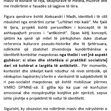
masiv të kishave të reja, skulpturave të mëdha, muzeve dhe
me rindërtimin e fasadës së lagjeve të tëra.
Figura qendrore është Aleksandri i Madh, identiteti i të cilit
mbulohet nga emërtimi zyrtar “Luftëtari mbi kalë”. Me fjalë
të tjera, projekti është personifikim i konceptit të të
ashtuquajturit proces i “antikizimit”. Sipas këtij koncepti,
qëllimi ka qenë që mitet të përkujtohen duke zbatuar
referenca kulturore pseudo-historike dhe të tjetërsuara,
ndërkohë që zbatohet zhvendosja kundërthënëse e
identitetit kombëtar maqedonas
nga thelbi i vet [në aspekt
gjuhësor: si sllav dhe shtetësia si
praktikë:
socialiste]
deri në kohërat e largëta të antikitetit
… Për momentin,
kontestet dhe shkeljet kanë ndodhur në nivel simbolik, që
nënkupton hapësirën/sferën e vlerësimit të subjektivitetit të
ri pas-socialist maqedonas që është mobilizuar përmes
VMRO DPMNE-së. E gjitha kjo ka çuar në konfuzion
emocional dhe mospërputhje konjitive për njerëzit, sepse
ishte çështje e projektimit të nxitur të identitetit.
Sigurisht, ky obsesion me ndërtimin masiv dhe ndryshimin e