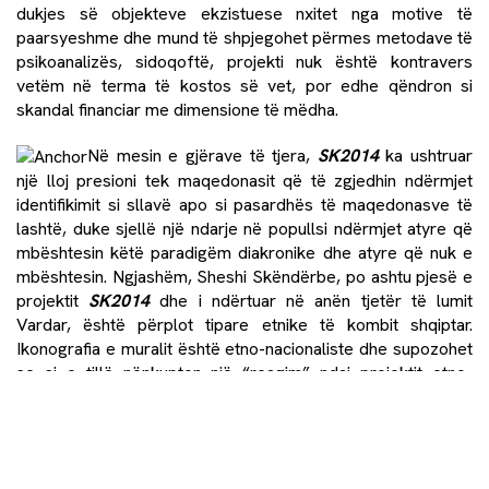
dukjes së objekteve ekzistuese nxitet nga motive të
paarsyeshme dhe mund të shpjegohet përmes metodave të
psikoanalizës, sidoqoftë, projekti nuk është kontravers
vetëm në terma të kostos së vet, por edhe qëndron si
skandal financiar me dimensione të mëdha.
Në mesin e gjërave të tjera,
SK2014
ka ushtruar
një lloj presioni tek maqedonasit që të zgjedhin ndërmjet
identifikimit si sllavë apo si pasardhës të maqedonasve të
lashtë, duke sjellë një ndarje në popullsi ndërmjet atyre që
mbështesin këtë paradigëm diakronike dhe atyre që nuk e
mbështesin. Ngjashëm, Sheshi Skëndërbe, po ashtu pjesë e
projektit
SK2014
dhe i ndërtuar në anën tjetër të lumit
Vardar, është përplot tipare etnike të kombit shqiptar.
Ikonografia e muralit është etno-nacionaliste dhe supozohet
se si e tillë nënkupton një “reagim” ndaj projektit etno-
nacionalist nga ana “tjetër” në Sheshin Maqedonia. Mozaiku i
muralit rrëfen historinë e idesë shqiptare për pavarësi dhe
procesin e komb-ndërtimit. Duke treguar Nënë Terezën,
partizanët shqiptarë, betejën për çlirimin e Kosovës,