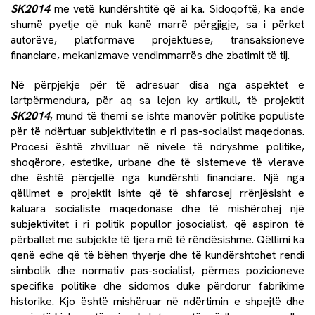
SK2014
me vetë kundërshtitë që ai ka. Sidoqoftë, ka ende
shumë pyetje që nuk kanë marrë përgjigje, sa i përket
autorëve, platformave projektuese, transaksioneve
financiare, mekanizmave vendimmarrës dhe zbatimit të tij.
Në përpjekje për të adresuar disa nga aspektet e
lartpërmendura, për aq sa lejon ky artikull, të projektit
SK2014
, mund të themi se ishte manovër politike populiste
për të ndërtuar subjektivitetin e ri pas-socialist maqedonas.
Procesi është zhvilluar në nivele të ndryshme politike,
shoqërore, estetike, urbane dhe të sistemeve të vlerave
dhe është përcjellë nga kundërshti financiare. Një nga
qëllimet e projektit ishte që të shfarosej rrënjësisht e
kaluara socialiste maqedonase dhe të mishërohej një
subjektivitet i ri politik popullor josocialist, që aspiron të
përballet me subjekte të tjera më të rëndësishme. Qëllimi ka
qenë edhe që të bëhen thyerje dhe të kundërshtohet rendi
simbolik dhe normativ pas-socialist, përmes pozicioneve
specifike politike dhe sidomos duke përdorur fabrikime
historike. Kjo është mishëruar në ndërtimin e shpejtë dhe