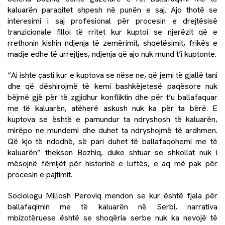
kaluarën paraqitet shpesh në punën e saj. Ajo thotë se
interesimi i saj profesional për procesin e drejtësisë
tranzicionale filloi të rritet kur kuptoi se njerëzit që e
rrethonin kishin ndjenja të zemërimit, shqetësimit, frikës e
madje edhe të urrejtjes, ndjenja që ajo nuk mund t’i kuptonte.
“Ai ishte çasti kur e kuptova se nëse ne, që jemi të gjallë tani
dhe që dëshirojmë të kemi bashkëjetesë paqësore nuk
bëjmë gjë për të zgjidhur konfliktin dhe për t’u ballafaquar
me të kaluarën, atëherë askush nuk ka për ta bërë. E
kuptova se është e pamundur ta ndryshosh të kaluarën,
mirëpo ne mundemi dhe duhet ta ndryshojmë të ardhmen.
Që kjo të ndodhë, së pari duhet të ballafaqohemi me të
kaluarën” thekson Bozhiq, duke shtuar se shkollat nuk i
mësojnë fëmijët për historinë e luftës, e aq më pak për
procesin e pajtimit.
Sociologu Millosh Peroviq mendon se kur është fjala për
ballafaqimin me të kaluarën në Serbi, narrativa
mbizotëruese është se shoqëria serbe nuk ka nevojë të