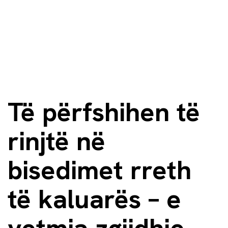
Të përfshihen të
rinjtë në
bisedimet rreth
të kaluarës – e
vetmja zgjidhje