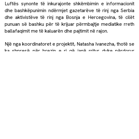
Luftës synonte të inkurajonte shkëmbimin e informacionit
dhe bashkëpunimin ndërmjet gazetarëve të rinj nga Serbia
dhe aktivistëve të rinj nga Bosnja e Hercegovina, të cilët
punuan së bashku për të krijuar përmbajtje mediatike rreth
ballafaqimit me të kaluarën dhe pajtimit në rajon.
Një nga koordinatoret e projektit, Natasha Ivanezha, thotë se
ka shpresë për brezin e ri që janë rritur duke përdorur
internetin dhe janë shumë më të gatshëm të hulumtojnë për
fakte dhe t’i vënë në pikëpyetje faktet e paraqitura,
pavarësisht indoktrinimit.
“Ajo që mendoj se është shumë e mirë dhe optimiste është
se edhe nëse janë të indoktrinuar në ndonjë mënyrë nga disa
narrativa të caktuara, ata janë të gatshëm ta dëgjojnë palën
tjetër; ata janë të gatshëm t’i vënë në pikëpyetje besimet
dhe opinionet e tyre të rrënjosura thellë. Sigurisht, flas nga
përvoja ime e punës me disa grupe të të rinjve, ndaj pyetja
është se si është situata me të rinjtë që nuk kanë mundësi ta
dëgjojnë palën tjetër dhe burimet e informacionit të të cilëve
janë shkolla fillore dhe media e popullarizuar” shpjegon