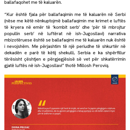
ballafaqohet me të kaluarën.
“Kur është fjala për ballafaqimin me të kaluarën në Serbi
(nëse me këtë nënkuptojmë ballafaqimin me krimet e luftës
të kryera në emër të ‘kombit serb’ dhe ‘për të mbrojtur
popullin serb’ në luftërat në ish-Jugosllavi) narrativa
mbizotëruese është se ballafaqimi me të kaluarën nuk është
i nevojshëm. Me përjashtim të një periudhe të shkurtër në
dekadën e parë të këtij shekulli, Serbia e ka shpërfillur
tërësisht çështjen e përgjegjësisë së vet për shkatërrimin
gjatë luftës në ish-Jugosllavi” thotë Millosh Peroviq.