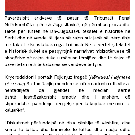
Pavarësisht arkivave të pasur të Tribunalit Penal
Ndërkombëtar për ish-Jugosllavinë, që përmban prova dhe
fakte për luftën në ish-Jugosllavi, tekstet e historisë në
Serbi dhe në vende të tjera në rajon nuk janë në përputhje
me faktet e konstatuara nga Tribunali. Në të vërtetë, tekstet
e historisë duket se pasqyrojnë narrativat mbizotëruese të
shoqërive në rajon duke u mësuar fëmijëve dhe të rinjve të
pavërteta rreth të kaluarës së vendeve të tyre.
Kryeredaktori i portalit Fejk njuz tragač (
K
ë
rkuesi i lajmeve
t
ë
rreme
) Stefan Janjiq mendon se informacioni rreth viteve
nëntëdhjetë që gjendet në median serbe
është “jashtëzakonisht emotiv dhe i anshëm, që
shpërndahet pa ndonjë përpjekje për ta kuptuar më mirë të
kaluarën”.
“Diskutimet përfundojnë në disa çështje të vështira, disa
krime të luftës dhe kriminelë të luftës dhe madje edhe