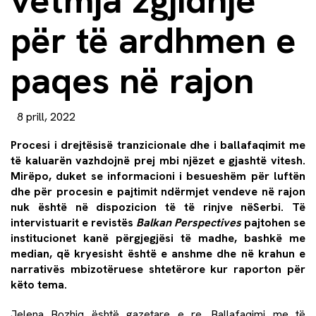
për të ardhmen e
paqes në rajon
8 prill, 2022
Procesi i drejt
ë
sis
ë
tranzicionale dhe i ballafaqimit me
t
ë
kaluar
ë
n vazhdojn
ë
prej mbi nj
ë
zet e gjasht
ë
vitesh
.
Mir
ë
po, duket se informacioni i besuesh
ë
m p
ë
r luft
ë
n
dhe p
ë
r procesin e pajtimit nd
ë
rmjet vendeve n
ë
rajon
nuk
ë
sht
ë
n
ë
dispozicion t
ë
t
ë
rinjve n
ë
Serbi.
T
ë
intervistuarit e revist
ë
s
Balkan Perspectives
pajtohen se
institucionet kan
ë
p
ë
rgjegj
ë
si t
ë
madhe, bashk
ë
me
median, q
ë
kryesisht
ë
sht
ë
e anshme dhe n
ë
krahun e
narrativ
ë
s mbizot
ë
ruese shtet
ë
rore kur raporton p
ë
r
k
ë
to tema
.
Jelena Bozhiq është gazetare e re. Ballafaqimi me të