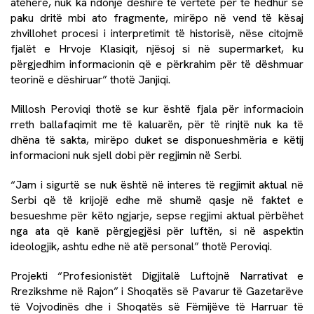
atëherë, nuk ka ndonjë dëshirë të vërtetë për të hedhur së
paku dritë mbi ato fragmente, mirëpo në vend të kësaj
zhvillohet procesi i interpretimit të historisë, nëse citojmë
fjalët e Hrvoje Klasiqit, njësoj si në supermarket, ku
përgjedhim informacionin që e përkrahim për të dëshmuar
teorinë e dëshiruar” thotë Janjiqi.
Millosh Peroviqi thotë se kur është fjala për informacioin
rreth ballafaqimit me të kaluarën, për të rinjtë nuk ka të
dhëna të sakta, mirëpo duket se disponueshmëria e këtij
informacioni nuk sjell dobi për regjimin në Serbi.
“Jam i sigurtë se nuk është në interes të regjimit aktual në
Serbi që të krijojë edhe më shumë qasje në faktet e
besueshme për këto ngjarje, sepse regjimi aktual përbëhet
nga ata që kanë përgjegjësi për luftën, si në aspektin
ideologjik, ashtu edhe në atë personal” thotë Peroviqi.
Projekti “Profesionistët Digjitalë Luftojnë Narrativat e
Rrezikshme në Rajon” i Shoqatës së Pavarur të Gazetarëve
të Vojvodinës dhe i Shoqatës së Fëmijëve të Harruar të