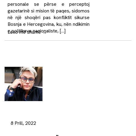
personale se përse e perceptoj
gazetarinë si mision të paqes, sidomos
në një shoqëri pas konfliktit sikurse
Bosnja e Hercegovina, ku, nën ndikimin
e politikave nacionaliste, […]
Lexo më shumë
→
8 Prill, 2022