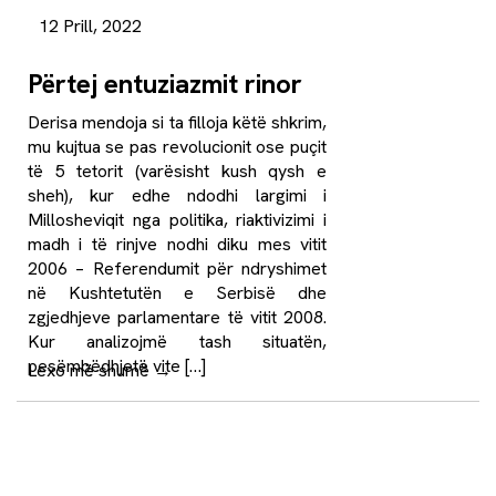
12 Prill, 2022
Përtej entuziazmit rinor
Derisa mendoja si ta filloja këtë shkrim,
mu kujtua se pas revolucionit ose puçit
të 5 tetorit (varësisht kush qysh e
sheh), kur edhe ndodhi largimi i
Millosheviqit nga politika, riaktivizimi i
madh i të rinjve nodhi diku mes vitit
2006 – Referendumit për ndryshimet
në Kushtetutën e Serbisë dhe
zgjedhjeve parlamentare të vitit 2008.
Kur analizojmë tash situatën,
pesëmbëdhjetë vite […]
Lexo më shumë
→