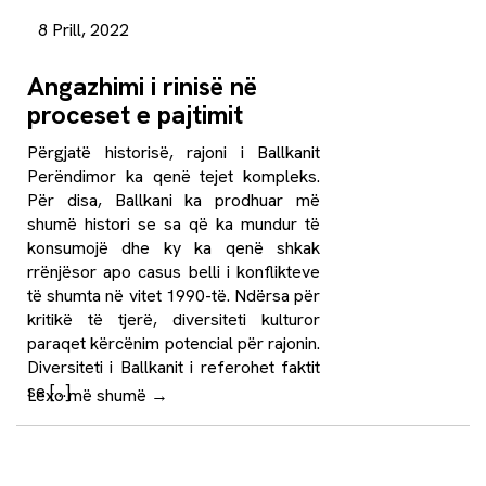
8 Prill, 2022
Angazhimi i rinisë në
proceset e pajtimit
Përgjatë historisë, rajoni i Ballkanit
Perëndimor ka qenë tejet kompleks.
Për disa, Ballkani ka prodhuar më
shumë histori se sa që ka mundur të
konsumojë dhe ky ka qenë shkak
rrënjësor apo casus belli i konflikteve
të shumta në vitet 1990-të. Ndërsa për
kritikë të tjerë, diversiteti kulturor
paraqet kërcënim potencial për rajonin.
Diversiteti i Ballkanit i referohet faktit
se […]
Lexo më shumë
→