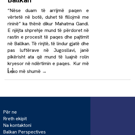
“Nëse duam të arrijmë paqen e
vërtetë në botë, duhet të fillojmë me
rininë” ka thënë dikur Mahatma Gandi.
E njëjta shprehje mund të përdoret në
rastin e procesit të paqes dhe pajtimit
në Ballkan. Të rinjtë, të lindur gjatë dhe
pas luftërave në Jugosllavi, janë
pikërisht ata që mund të luajnë rolin
kryesor në ndërtimin e paqes. Kur më
[…]
Lexo më shumë
→
Për ne
Rreth ekipit
Na kontaktoni
Balkan Perspectives