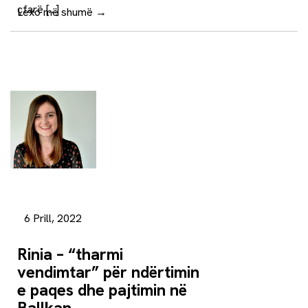
çfarë […]
Lexo më shumë
→
6 Prill, 2022
Rinia – “tharmi
vendimtar” për ndërtimin
e paqes dhe pajtimin në
Ballkan