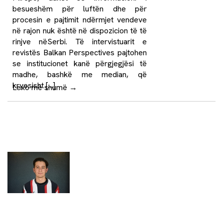
besueshëm për luftën dhe për
procesin e pajtimit ndërmjet vendeve
në rajon nuk është në dispozicion të të
rinjve nëSerbi. Të intervistuarit e
revistës Balkan Perspectives pajtohen
se institucionet kanë përgjegjësi të
madhe, bashkë me median, që
kryesisht […]
Lexo më shumë
→