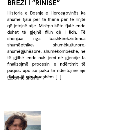
BREZI I “RINISË”
Historia e Bosnje e Hercegovinës ka
shumë fjalë për të thënë për të rinjtë
që jetojnë atje. Mirëpo këto fjalë ende
duhet të gjejnë fillin që i lidh. Të
shenjuar nga bashkëekzistenca
shumëetnike, shumëkulturore,
shumëgjuhësore, shumëkombëshe, ne
të gjithë ende nuk jemi në gjendje ta
finalizojmë procesin e ndërtimit të
paqes, apo së paku të ndërtojmë një
dialog të qëndrueshëm. […]
Lexo më shumë
→