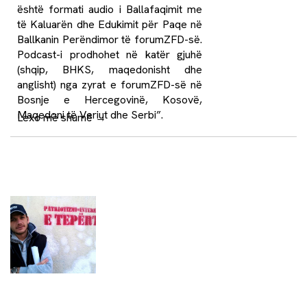
është formati audio i Ballafaqimit me
të Kaluarën dhe Edukimit për Paqe në
Ballkanin Perëndimor të forumZFD-së.
Podcast-i prodhohet në katër gjuhë
(shqip, BHKS, maqedonisht dhe
anglisht) nga zyrat e forumZFD-së në
Bosnje e Hercegovinë, Kosovë,
Maqedoni të Veriut dhe Serbi”.
Lexo më shumë
→