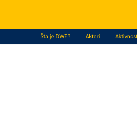
Šta je DWP?
Akteri
Aktivnost