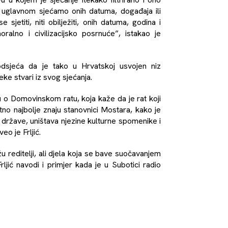
se uglavnom sjećamo onih datuma, događaja ili
 sjetiti, niti obilježiti, onih datuma, godina i
oralno i civilizacijsko posrnuće”, istakao je
 podsjeća da je tako u Hrvatskoj usvojen niz
ke stvari iz svog sjećanja.
u o Domovinskom ratu, koja kaže da je rat koji
atno najbolje znaju stanovnici Mostara, kako je
e države, uništava njezine kulturne spomenike i
eo je Frljić.
 reditelji, ali djela koja se bave suočavanjem
jić navodi i primjer kada je u Subotici radio
 se srpsko društvo suoči sa odgovornošću za tu
optuživan da su moje predstave pamfletističke”,