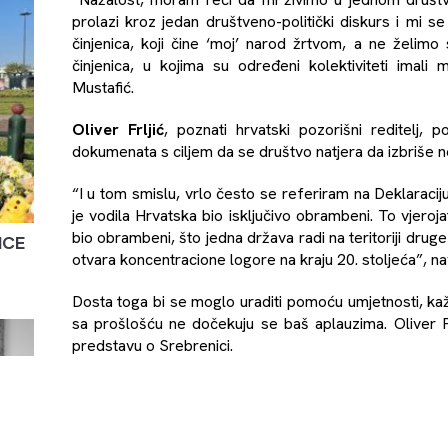
prolazi kroz jedan društveno-politički diskurs i mi 
činjenica, koji čine ‘moj’ narod žrtvom, a ne želimo se
činjenica, u kojima su određeni kolektiviteti imali m
Mustafić.
Oliver Frljić
, poznati hrvatski pozorišni reditelj,
dokumenata s ciljem da se društvo natjera da izbriše ne
“I u tom smislu, vrlo često se referiram na Deklaracij
je vodila Hrvatska bio isključivo obrambeni. To vjeroj
bio obrambeni, što jedna država radi na teritoriji drug
ICE
otvara koncentracione logore na kraju 20. stoljeća”, nav
Dosta toga bi se moglo uraditi pomoću umjetnosti, kažu
sa prošlošću ne dočekuju se baš aplauzima. Oliver Frl
predstavu o Srebrenici.
“Meni se činilo u tom trenutku da je to pravi način da
tragediju. To je takođe izazvalo niz reakcija. Bio sam 
kazao je Frljić.