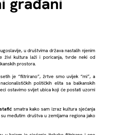
i građani
ugoslavije, u društvima država nastalih njenim
ivi kultura laži i poricanja, tvrde neki od
balkanskih prostora.
ih je “filtrirano”, žrtve smo uvijek “mi”, a
 nacionalističkih političkih elita sa balkanskih
ci ostavimo svijet ubica koji će postati uzorni
stafić
smatra kako sam izraz kultura sjećanja
a su međutim društva u zemljama regiona jako
u kojem je sjećanje itekako filtrirano i ono