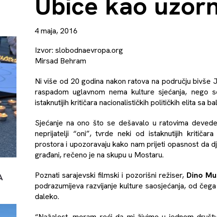
Ubice kao uzorn
4 maja, 2016
Izvor:
slobodnaevropa.org
Mirsad Behram
Ni više od 20 godina nakon ratova na području bivše J
raspadom uglavnom nema kulture sjećanja, nego se ž
istaknutijih kritičara nacionalističkih političkih elita sa 
Sjećanje na ono što se dešavalo u ratovima devedeset
neprijatelji “oni”, tvrde neki od istaknutijih kritičara
prostora i upozoravaju kako nam prijeti opasnost da dje
građani, rečeno je na skupu u Mostaru.
Poznati sarajevski filmski i pozorišni režiser,
Dino Mu
A
podrazumijeva razvijanje kulture saosjećanja, od čeg
daleko.
“Nažalost, moram reći da mi živimo u jednom društvu 