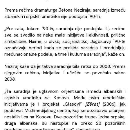
Prema rečima dramaturga Jetona Neziraja, saradnja između
albanskih i srpskih umetnika nije postojala `90-ih.
„Pre rata, tokom `90-ih, saradnja nije postojala. Ili, recimo
sve se svodilo na neke male inicijative i aktivnosti, prilično
simbolične. Naime, u bivšoj socijalističkoj Jugoslaviji `90-te
označavaju period kada se prekida saradnja i produbljuju
međunacionalne podele, a time i kulturna saradnja“, kaže on.
Neziraj kaže da je takva saradnje bila retka do 2008. Prema
njegovim rečima, inicijative i učešće se povećalo nakon
2008.
„Ta saradnja je uglavnom orijentisana između albanskih i
srpskih umetnika sa Kosova. Među ovim umetničkim
inicijativama je i projekat „Glasovi“
[Zërat]
(2006), jak
poduhvat Multimedijalnog centra, koji se pozabavio pitanjem
nestalih lica na Kosovu. Dve pozorišne trupe, jedna srpska,
druga albanska, su nastupile na preko 20 pozorišnih
predstava sa porodicama nestalih“, nastavlja on.