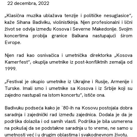
22 decembra, 2022
„Klasična muzika ublažava tenzije i političke nesuglasice“,
kaže Sihana Badiviku, violinistkinja. Njen profesionalni i lični
život se odvija između Kosova i Severne Makedonije. Svojim
koncertima probija granice Balkana nastupajući širom
Evrope.
Njen rad kao osnivačica i umetnička direktorka „Kosova
Kamerfest“, okuplja umetnike iz post-konfliktnih zemalja od
1999.
„Festival je okupio umetnike iz Ukrajine i Rusije, Armenije i
Turske. Imali smo i umetnike sa Kosova i iz Srbije koji su
zajedno nastupali na istom koncertu“, ističe ona.
Badivuku podseća kako je `80-ih na Kosovu postojala dobra
saradnja i zajednički rad između zajednica. Dodala je da je
podrška dolazila i od samih vlasti. Podrška je bila usmerena
na pokušaj da se podstakne saradnja u to vreme, ne samo u
umetnosti već i u drugim oblastima i svakodnevnom životu.