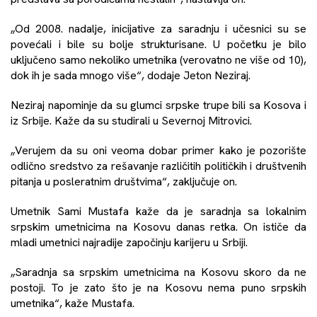
„Od 2008. nadalje, inicijative za saradnju i učesnici su se
povećali i bile su bolje strukturisane. U početku je bilo
uključeno samo nekoliko umetnika (verovatno ne više od 10),
dok ih je sada mnogo više“, dodaje Jeton Neziraj.
Neziraj napominje da su glumci srpske trupe bili sa Kosova i
iz Srbije. Kaže da su studirali u Severnoj Mitrovici.
„Verujem da su oni veoma dobar primer kako je pozorište
odlično sredstvo za rešavanje različitih političkih i društvenih
pitanja u posleratnim društvima“, zaključuje on.
Umetnik Sami Mustafa kaže da je saradnja sa lokalnim
srpskim umetnicima na Kosovu danas retka. On ističe da
mladi umetnici najradije započinju karijeru u Srbiji.
„Saradnja sa srpskim umetnicima na Kosovu skoro da ne
postoji. To je zato što je na Kosovu nema puno srpskih
umetnika“, kaže Mustafa.