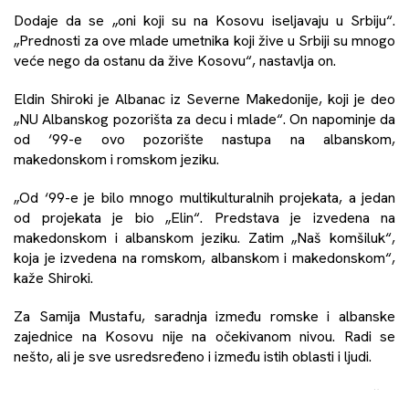
Dodaje da se „oni koji su na Kosovu iseljavaju u Srbiju“.
„Prednosti za ove mlade umetnika koji žive u Srbiji su mnogo
veće nego da ostanu da žive Kosovu“, nastavlja on.
Eldin Shiroki je Albanac iz Severne Makedonije, koji je deo
„NU Albanskog pozorišta za decu i mlade“. On napominje da
od ‘99-e ovo pozorište nastupa na albanskom,
makedonskom i romskom jeziku.
„Od ‘99-e je bilo mnogo multikulturalnih projekata, a jedan
od projekata je bio „Elin“. Predstava je izvedena na
makedonskom i albanskom jeziku. Zatim „Naš komšiluk“,
koja je izvedena na romskom, albanskom i makedonskom“,
kaže Shiroki.
Za Samija Mustafu, saradnja između romske i albanske
zajednice na Kosovu nije na očekivanom nivou. Radi se
nešto, ali je sve usredsređeno i između istih oblasti i ljudi.
„Saradnja svakako da postoji, ali je nema u dovoljnoj količini.