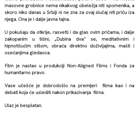
masovne grobnice nema nikakvog obeležja niti spomenika, a
skoro niko danas u Srbiji ni ne zna za ovaj slučaj niti priču iza
njega. Ona je i dalje javna tajna.
U pokušaju da otkrije, rasvetli i da glas ovim pričama, i dalje
zakopanim u tišini, „Dubina dva“ se, meditativnim i
hipnotišućim stilom, obraća direktno doživljajima, mašti i
osećanjima gledaoca.
Film je nastao u produkciji Non-Aligned Films i Fonda za
humanitarno pravo.
Vase učešće je dobrodošlo na premijeri filma kao i na
debati koja će uslediti nakon prikazivanja filma.
Ulaz je besplatan.