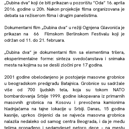
„Dubina dva“ koji će biti prikazan u pozorištu “Oda“ 16. aprila
2016. godine u 20h. Nakon projekcije filma organizovana je
debata sa režiserom filma i drugim panelistima.
Dokumentarni film „Dubina dva“ u režiji Ognjena Glavonića je
prikazan na 66 Filmskom Berlinskom Festivalu koji je
održan od 11. do 21. februara.
„Dubina dva“ je dokumentarni film sa elementima trilera,
eksperimentalne forme: sinteza svedočanstava i snimaka
mesta na kojima su se desili zločini pre 17 godina.
2001 godine obelodanjeno je postojanje masovne grobnice
u beogradskom predgrađu Batajnica. Grobnice su sadržale
više od 700 ljudskih tela, koja su tokom NATO
bombardovanja Srbije 1999. godine iskopavana iz primarnih
masovnih grobnica na Kosovu i prevožena kamionima
hladnjačama na tajne lokacije u Srbiji. Danas, 15 godina
kasnije, uprkos činjenici da se najveća masovna grobnica
nalazila nedaleko od samog centra Beograda, i da je među
telima pronađeno i sedamdeset petoro dece – na mestu