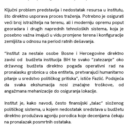
Ključni problem predstavlja i nedostatak resursa u institutu,
što direktno usporava proces traženja. Potrebno je osigurati
veći broj istražitelja na terenu, ali i moderniju opremu poput
georadara i drugih naprednih tehnoloških sistema, koja je
posebno važna imajući u vidu promjene terena i konfiguracije
zemljišta u odnosu na period ratnih dešavanja.
“Institut za nestale osobe Bosne i Hercegovine direktno
zavisi od budžeta institucija BiH te svako “zatezanje” oko
državnog budžeta direktno pogađa operativni rad na
pronalasku grobnica u oba entiteta, pretvarajući humanitarno
pitanje u sredstvo političkog pritiska”, ističe Fazlić. Podsjeća
da svaka ekshumacija nosi značajne troškove, od
angažmana mehanizacije do osiguranja lokacije.
Institut je, kako navodi, često finansijski „talac“ složenog
političkog sistema, u kojem nedostatak sredstava u budžetu
direktno produžava agoniju porodica koje decenijama čekaju
na pronalazak posmrtnih ostataka.