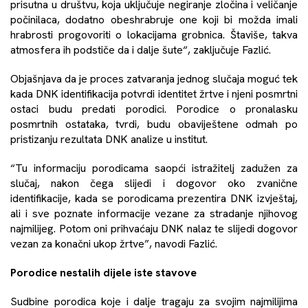
prisutna u društvu, koja uključuje negiranje zločina i veličanje
počinilaca, dodatno obeshrabruje one koji bi možda imali
hrabrosti progovoriti o lokacijama grobnica. Štaviše, takva
atmosfera ih podstiče da i dalje šute“, zaključuje Fazlić.
Objašnjava da je proces zatvaranja jednog slučaja moguć tek
kada DNK identifikacija potvrdi identitet žrtve i njeni posmrtni
ostaci budu predati porodici. Porodice o pronalasku
posmrtnih ostataka, tvrdi, budu obaviještene odmah po
pristizanju rezultata DNK analize u institut.
“Tu informaciju porodicama saopći istražitelj zadužen za
slučaj, nakon čega slijedi i dogovor oko zvanične
identifikacije, kada se porodicama prezentira DNK izvještaj,
ali i sve poznate informacije vezane za stradanje njihovog
najmilijeg. Potom oni prihvaćaju DNK nalaz te slijedi dogovor
vezan za konačni ukop žrtve”, navodi Fazlić.
Porodice nestalih dijele iste stavove
Sudbine porodica koje i dalje tragaju za svojim najmilijima