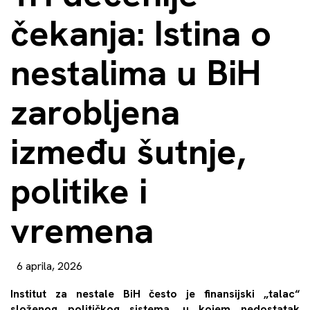
čekanja: Istina o
nestalima u BiH
zarobljena
između šutnje,
politike i
vremena
6 aprila, 2026
Institut za nestale BiH često je finansijski „talac“
složenog političkog sistema, u kojem nedostatak