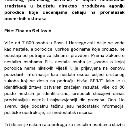
sredstava u budžetu direktno produžava agoniju
porodica koje decenijama čekaju na pronalazak
posmrtnih ostataka
Piše: Zinaida Đelilović
Više od 7 500 osoba u Bosni i Hercegovini i dalje se vode
kao nestale, a porodice, uprkos godinama koje prolaze, ne
odustaju od potrage za istinom i pravdom. Prema Zakonu o
nestalim osobama BiH, nestala osoba je „osoba o kojoj
porodica nema nikakvih vijesti ili je prijavljena na osnovu
pouzdanih informacija kao nestala osoba usljed oružanog
sukoba koji se desio na području bivše SFRJ“. Iako je u
identifikaciji žrtava ostvaren značajan rezultat, više od 80
posto nestalih je identificirano, preostali slučajevi danas
predstavljaju najteži i najneizvjesniji dio procesa. Ono što
svemu daje dodatnu težinu jesu nedostatak informacija,
političke opstrukcije, ali i nedostatak resursa.
Tri decenije nakon rata potraga za nestalim osobama ulazi u