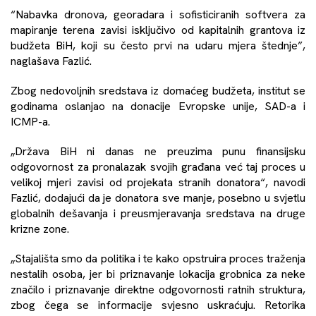
“Nabavka dronova, georadara i sofisticiranih softvera za
mapiranje terena zavisi isključivo od kapitalnih grantova iz
budžeta BiH, koji su često prvi na udaru mjera štednje”,
naglašava Fazlić.
Zbog nedovoljnih sredstava iz domaćeg budžeta, institut se
godinama oslanjao na donacije Evropske unije, SAD-a i
ICMP-a.
„Država BiH ni danas ne preuzima punu finansijsku
odgovornost za pronalazak svojih građana već taj proces u
velikoj mjeri zavisi od projekata stranih donatora“, navodi
Fazlić, dodajući da je donatora sve manje, posebno u svjetlu
globalnih dešavanja i preusmjeravanja sredstava na druge
krizne zone.
„Stajališta smo da politika i te kako opstruira proces traženja
nestalih osoba, jer bi priznavanje lokacija grobnica za neke
značilo i priznavanje direktne odgovornosti ratnih struktura,
zbog čega se informacije svjesno uskraćuju. Retorika