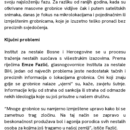
svoju najsloženiju fazu. Za razliku od ranijih godina, kada su
otkrivane masovne grobnice vidljive čak i putem satelitskih
snimaka, danas je fokus na mikrolokacijama i pojedinačnim ili
izmještenim grobnicama, koje je izuzetno teško pronaći bez
preciznih svjedočenja.
Ključni problemi
Institut za nestale Bosne i Hercegovine se u procesu
traženja nestalih suočava s višestrukim izazovima. Prema
riječima
Emze Fazlić
, glasnogovornice Instituta za nestale
BiH, jedan od najvećih problema jeste nedostatak tačnih i
preciznih informacija o lokacijama grobnica. Oni koji znaju
gdje se grobnice nalaze „vjerni“ su, kaže, zavjetu šutnje.
Informacije kriju od straha od sankcija ili straha od odmazde
nekih ideologija koje su još prisutne u našem društvu.
“Mnoge grobnice su namjerno izmještene upravo kako bi se
zametnuo trag zločinu. Na taj način se zapravo u
beskonačnost produžava bol i agonija porodica svih nestalih
osoba za kojima još tragamo u našoj zemlji”, ističe Fazlić.