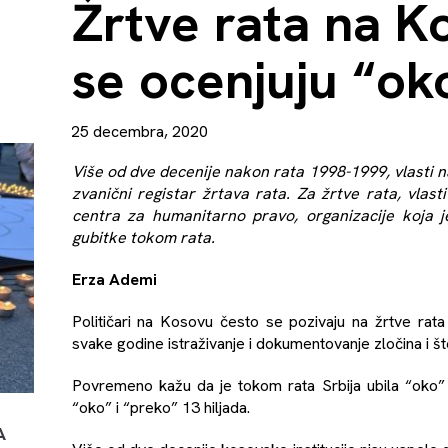
Žrtve rata na Ko
se ocenjuju “ok
25 decembra, 2020
Više od dve decenije nakon rata 1998-1999, vlasti 
zvanični registar žrtava rata. Za žrtve rata, vlas
centra za humanitarno pravo, organizacije koja je
gubitke tokom rata.
Erza Ademi
Političari na Kosovu često se pozivaju na žrtve rata
svake godine istraživanje i dokumentovanje zločina i št
Povremeno kažu da je tokom rata Srbija ubila “oko” 1
“oko” i “preko” 13 hiljada.
A