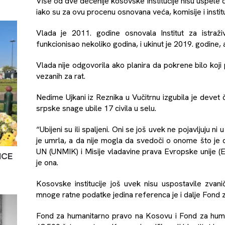
Više od dve decenije kosovske institucije nisu uspele
iako su za ovu procenu osnovana veća, komisije i institu
Vlada je 2011. godine osnovala Institut za istraživ
funkcionisao nekoliko godina, i ukinut je 2019. godine, a
Vlada nije odgovorila ako planira da pokrene bilo koji
vezanih za rat.
Nedime Ujkani iz Reznika u Vučitrnu izgubila je devet
srpske snage ubile 17 civila u selu.
“Ubijeni su ili spaljeni. Oni se još uvek ne pojavljuju 
je umrla, a da nije mogla da svedoči o onome što je 
UN (UNMIK) i Misije vladavine prava Evropske unije (EU
ICE
je ona.
Kosovske institucije još uvek nisu uspostavile zvanič
mnoge ratne podatke jedina referenca je i dalje Fond 
Fond za humanitarno pravo na Kosovu i Fond za humani