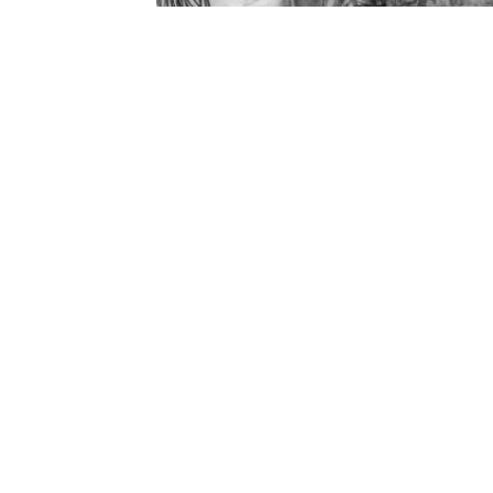
DIREKTORKA KRCT-A FERIDE RUŠITI
NOMINOVANA JE ZA NOBELOVU
NAGRADU ZA MIR ZA 2025