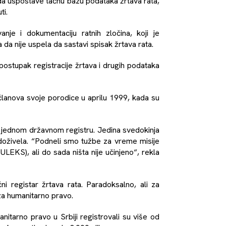
 da uspostave tačnu bazu podataka žrtava rata,
ti.
anje i dokumentaciju ratnih zločina, koji je
 da nije uspela da sastavi spisak žrtava rata.
 postupak registracije žrtava i drugih podataka
 članova svoje porodice u aprilu 1999, kada su
ni u jednom državnom registru. Jedina svedokinja
doživela. “Podneli smo tužbe za vreme misije
LEKS), ali do sada ništa nije učinjeno“, rekla
ni registar žrtava rata. Paradoksalno, ali za
za humanitarno pravo.
tarno pravo u Srbiji registrovali su više od