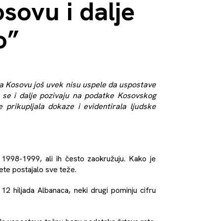
sovu i dalje
o”
na Kosovu još uvek nisu uspele da uspostave
ti se i dalje pozivaju na podatke Kosovskog
 prikupljala dokaze i evidentirala ljudske
 1998-1999, ali ih često zaokružuju. Kako je
ete postajalo sve teže.
2 hiljada Albanaca, neki drugi pominju cifru