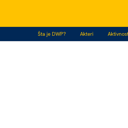
Šta je DWP?
Akteri
Aktivnost