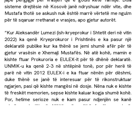
sisteme drejtësie në Kosovë janë ndryshuar ndër vite, dhe
Mustafa thotë se askush nuk është marrë vërtetë me ngulm
për të sqaruar rrethanat e vrasjes, apo gjetur autorët.
“Kur Aleksandër Lumezi (ish-kryeprokur i Shtetit deri në vitin
2022) ka qenë Kryeprokuror i Prishtinës e ka pasur një
deklaratë publike kur ka thënë se jemi shumë afër për të
gjetur vrasësin e Xhemajl Mustafës. Në atë kohë, mamin e
kishte ftuar Prokuroria e EULEX-it për të dhënë deklaratë.
UNMIK-u ka qenë 2-3 në shtëpinë tonë, por për herë të
parë në vitin 2012 EULEX-i e ka ftuar nënën për dëshmi,
duke thënë se janë të interesuar për të rikonstruktuar
ngjarjen, pasi që kishte mangësi në dosje. Nëna nuk e kishte
të freskët memorien, sepse kishte kaluar kogja shumë kohë.
Por, hetime serioze nuk e kam pasur ndjenjën se kanë
ndodhur ndonjëherë. Njëjtë edhe gjithë familja mendon”,
thotë Mustafa.
Vëllai i Berianës, Besiani është deputet i partisë opozitare,
Lidhja Demokratike e Kosovës. Në 20 vjet pas luftës, LDK-ja