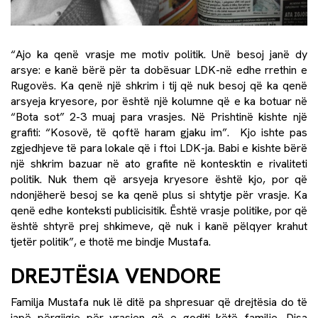
“Ajo ka qenë vrasje me motiv politik. Unë besoj janë dy
arsye: e kanë bërë për ta dobësuar LDK-në edhe rrethin e
Rugovës. Ka qenë një shkrim i tij që nuk besoj që ka qenë
arsyeja kryesore, por është një kolumne që e ka botuar në
“Bota sot” 2-3 muaj para vrasjes. Në Prishtinë kishte një
grafiti: “Kosovë, të qoftë haram gjaku im”. Kjo ishte pas
zgjedhjeve të para lokale që i ftoi LDK-ja. Babi e kishte bërë
një shkrim bazuar në ato grafite në kontesktin e rivaliteti
politik. Nuk them që arsyeja kryesore është kjo, por që
ndonjëherë besoj se ka qenë plus si shtytje për vrasje. Ka
qenë edhe konteksti publicisitik. Është vrasje politike, por që
është shtyrë prej shkimeve, që nuk i kanë pëlqyer krahut
tjetër politik”, e thotë me bindje Mustafa.
DREJTËSIA VENDORE
Familja Mustafa nuk lë ditë pa shpresuar që drejtësia do të
japë përgjigje për vrasjen që e goditi këtë familje. Disa