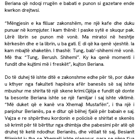
Beriana që ndoqi rrugën e babati e punon si gazetare ende
kwrkon drejtwsi.
“Mëngjesin e ka filluar zakonshëm, me një kafe dhe duku
punuar në kompjuter. I kam thënë: I paske sytë e skuqur pak.
Lërë librin se punon më vonë. Ma miratoi në heshtje
kërkesën dhe e la librin, u ba gati. E di që ka qenë vjeshtë. Ia
kam mbajtë xhaketën. I thashë: Tung, bab’-shihemi më vonë.
Më tha: “Tung, Berush. Shihemi”. Ky ka qenë momenti i
fundit dhe kujtimi më i freskët”, kujton Beriana.
Do të duhej të ishte ditë e zakonshme edhe për të, por duke
u kthyer nga fakulteti hapësira afër banesës së saj ishte
mbushur me shirita të një skene krimi.Gjëja e fundit që donte
ta besonte Beriana ishte se një familjar i saj ishte viktimë.
“Më duket që e kanë vra Xhemajl Mustafën”, i tha një i
panjohur Berianës, pa e ditur që bëhej fjalë për babain e saj.
Vajza e re shpërtheu kordonin e policisë e shiritat e skenës
së krimit për të bërtitur nga dhimbja dhe pabesimi për atë që
druhej të ketë ndodhur. Berianës, dhe vëllait të saj, Besianit
fillimisht iu tha se Xhemajli ishte plagosur, para se nëna t’ua