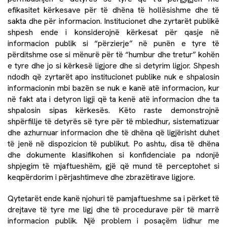
efikasitet kërkesave për të dhëna të hollësishme dhe të
sakta dhe për informacion. Institucionet dhe zyrtarët publikë
shpesh ende i konsiderojnë kërkesat për qasje në
informacion publik si “përzierje” në punën e tyre të
përditshme ose si mënurë për të “humbur dhe tretur” kohën
e tyre dhe jo si kërkesë ligjore dhe si detyrim ligjor. Shpesh
ndodh që zyrtarët apo institucionet publike nuk e shpalosin
informacionin mbi bazën se nuk e kanë atë informacion, kur
në fakt ata i detyron ligji që ta kenë atë informacion dhe ta
shpalosin sipas kërkesës. Këto raste demonstrojnë
shpërfillje të detyrës së tyre për të mbledhur, sistematizuar
dhe azhurnuar informacion dhe të dhëna që ligjërisht duhet
të jenë në dispozicion të publikut. Po ashtu, disa të dhëna
dhe dokumente klasifikohen si konfidenciale pa ndonjë
shpjegim të mjaftueshëm, gjë që mund të perceptohet si
keqpërdorim i përjashtimeve dhe zbrazëtirave ligjore.
Qytetarët ende kanë njohuri të pamjaftueshme sa i përket të
drejtave të tyre me ligj dhe të procedurave për të marrë
informacion publik. Një problem i posaçëm lidhur me