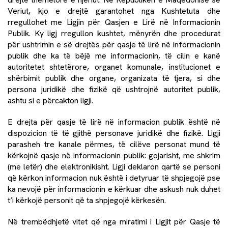
Veriut, kjo e drejtë garantohet nga Kushtetuta dhe
rregullohet me Ligjin për Qasjen e Lirë në Informacionin
Publik. Ky ligj rregullon kushtet, mënyrën dhe procedurat
për ushtrimin e së drejtës për qasje të lirë në informacionin
publik dhe ka të bëjë me informacionin, të cilin e kanë
autoritetet shtetërore, organet komunale, institucionet e
shërbimit publik dhe organe, organizata të tjera, si dhe
persona juridikë dhe fizikë që ushtrojnë autoritet publik,
ashtu si e përcakton ligji.
E drejta për qasje të lirë në informacion publik është në
dispozicion të të gjithë personave juridikë dhe fizikë. Ligji
parasheh tre kanale përmes, të cilëve personat mund të
kërkojnë qasje në informacionin publik: gojarisht, me shkrim
(me letër) dhe elektronikisht. Ligji deklaron qartë se personi
që kërkon informacion nuk është i detyruar të shpjegojë pse
ka nevojë për informacionin e kërkuar dhe askush nuk duhet
t’i kërkojë personit që ta shpjegojë kërkesën.
Në trembëdhjetë vitet që nga miratimi i Ligjit për Qasje të