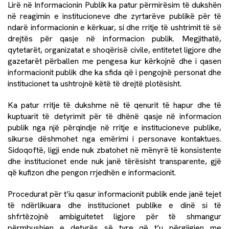
Lirë në Informacionin Publik ka patur përmirësim të dukshën
në reagimin e institucioneve dhe zyrtarëve publikë për të
ndarë informacionin e kërkuar, si dhe rritje të ushtrimit të së
drejtës për qasje në informacion publik. Megjithatë,
qytetarët, organizatat e shoqërisë civile, entitetet ligjore dhe
gazetarët përballen me pengesa kur kërkojnë dhe i qasen
informacionit publik dhe ka sfida që i pengojnë personat dhe
institucionet ta ushtrojnë këtë të drejtë plotësisht.
Ka patur rritje të dukshme në të qenurit të hapur dhe të
kuptuarit të detyrimit për të dhënë qasje në informacion
publik nga një përqindje në rritje e institucioneve publike,
sikurse dëshmohet nga emërimi i personave kontaktues.
Sidoqoftë, ligji ende nuk zbatohet në mënyrë të konsistente
dhe institucionet ende nuk janë tërësisht transparente, gjë
që kufizon dhe pengon rrjedhën e informacionit.
Procedurat për t’iu qasur informacionit publik ende janë tejet
të ndërlikuara dhe institucionet publike e dinë si të
shfrtëzojnë ambiguitetet ligjore për të shmangur
përmbushjen e detyrës së tyre që t’u përgjigjen me