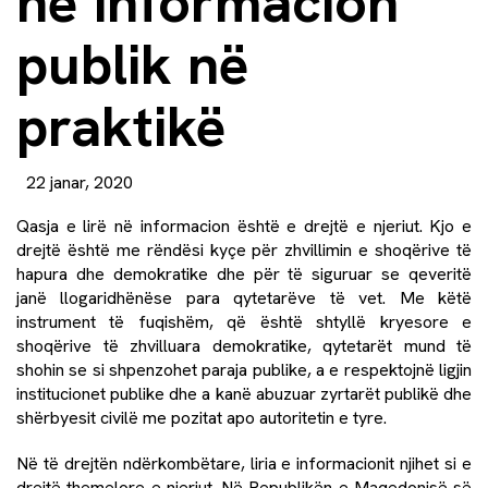
në informacion
publik në
praktikë
22 janar, 2020
Qasja e lirë në informacion është e drejtë e njeriut. Kjo e
drejtë është me rëndësi kyçe për zhvillimin e shoqërive të
hapura dhe demokratike dhe për të siguruar se qeveritë
janë llogaridhënëse para qytetarëve të vet. Me këtë
instrument të fuqishëm, që është shtyllë kryesore e
shoqërive të zhvilluara demokratike, qytetarët mund të
shohin se si shpenzohet paraja publike, a e respektojnë ligjin
institucionet publike dhe a kanë abuzuar zyrtarët publikë dhe
shërbyesit civilë me pozitat apo autoritetin e tyre.
Në të drejtën ndërkombëtare, liria e informacionit njihet si e
drejtë themelore e njeriut. Në Republikën e Maqedonisë së