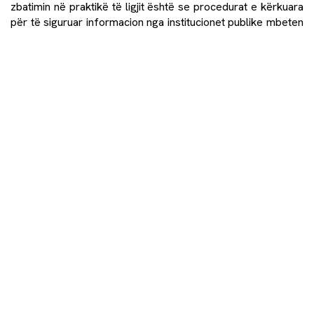
zbatimin në praktikë të ligjit është se procedurat e kërkuara
për të siguruar informacion nga institucionet publike mbeten
tejet të ndërlikuara dhe që kërkojnë mjaft kohë. Qytetarët
pretendojnë se ata e dinë që nuk do ta marrin informacionin
e kërkuar pa vështirësi dhe se nuk duan të humbasin kohë
me procedura administrative që mund të mos sjellin rezultat
me kohë. Për ta, të presësh deri në 30 ditë për një përgjigje
të parë nga zyrtarët, ndoshta e pasuar nga një periudhë
pritjeje për vlerësimin e parashtresës apo ankesës, është
kohë e humbur. Procesi i sigurimit të qasjes së duhur në
informacion publik kërkon komunikim të shpejtë dhe efektiv.
Edhe pse Ligji për Qasje të Lirë në Informacionin Publik
parasheh transparencën reaktive (dhënie të informacionit si
përgjigje ndaj kërkesave), institucionet duhet gjithashtu të
demonstrojnë transparencë proaktive, duke publikuar
rregullisht online informacion dhe të dhëna. Vetëm një
përqindje e vogël e institucioneve publikojnë rregullisht
online informacion për programet dhe buxhetet e tyre. Për
më tepër, informacioni në dispozicion të publikut shpesh
paraqitet në mënyrë jo të kuptueshme.