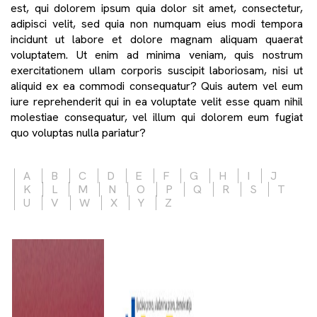
est, qui dolorem ipsum quia dolor sit amet, consectetur,
adipisci velit, sed quia non numquam eius modi tempora
incidunt ut labore et dolore magnam aliquam quaerat
voluptatem. Ut enim ad minima veniam, quis nostrum
exercitationem ullam corporis suscipit laboriosam, nisi ut
aliquid ex ea commodi consequatur? Quis autem vel eum
iure reprehenderit qui in ea voluptate velit esse quam nihil
molestiae consequatur, vel illum qui dolorem eum fugiat
quo voluptas nulla pariatur?
A
B
C
D
E
F
G
H
I
J
K
L
M
N
O
P
Q
R
S
T
U
V
W
X
Y
Z