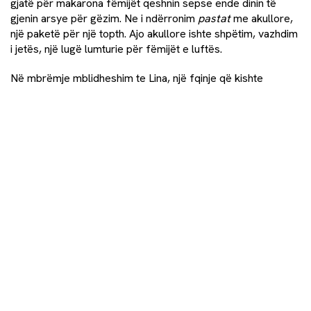
gjatë për makarona fëmijët qeshnin sepse ende dinin të
gjenin arsye për gëzim. Ne i ndërronim
pastat
me akullore,
një paketë për një topth. Ajo akullore ishte shpëtim, vazhdim
i jetës, një lugë lumturie për fëmijët e luftës.
Në mbrëmje mblidheshim te Lina, një fqinje që kishte
telefon dhe radio. Aty dëgjonim Radio Kosovën e Lirë. Zëri i
Nusret Pllanës kumbonte në dhomë, duke lexuar emrat e
ushtarëve të rënë. Mami rrinte në heshtje, e dinim pse. Babi
ishte ushtar.
Më 14 qershor mbusha gjashtë vjeç. Mami bleu ëmbëlsira
dhe sandale të reja: të zeza me të verdhë. Por as unë, as
vëllai im nuk i mbathëm. I mbajtëm në kraharor si diçka për
t’u ruajtur. “Pse po i mbani ashtu?” pyeti ajo. “Për babin,” i
thamë, “kur të vijë.”
Dhe ai erdhi. Qershori nuk kishte mbaruar ende. Në orën tre
të pasdites, një veturë u ndal para derës blu. Nuk mund ta
përshkruaj ndjesinë e atij çasti. Ishte si të merrje frymë pas
një vdekjeje të gjatë. Atë ditë mësova çfarë do të thotë