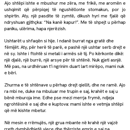
Ajo shtëpi ishte e mbushur me zëra, me frikë, me aromën e
ushqimit që përpiqej të ngushëllonte stomakun, por jo
shpirtin. Aty, një pasdite të zymtë, dikush hyri me fjalë që
ndryshuan gjithçka: “Na kanë kapur!”. Me të shpejt u përhap
paniku, ulërima, hapa njerëzish.
Ushtarët u shfaqën si hije. I ndanë burrat nga gratë dhe
fëmijët. Aty, për herë të parë, e pashë një ushtar serb drejt e
në sy. Ishte i ftohtë si metali i armës së tij. Po kërkonte dikë:
një djalë, një burrë, një arsye për të shtënë. Nuk gjeti asnjë.
Më pas, na urdhëruan t’i ngrinim duart lart mirëpo, mami nuk
e bëri.
Zhurma e të shtënave u përhap drejt qiellit, dhe ne ramë. Ajo
ra mbi ne, duke na mbuluar me trupin e saj, krahët e saj u
bënë mburoja ime. Edhe pse mezi merrja frymë, ndjeja
ngrohtësinë e saj dhe e kuptova: mami ishte e vetmja shtëpi
që më kishte mbetur.
Në mesin e rrëmujës, një grua mbante në krahë një vajzë
rreth dymbëdhjetë vjeçe dhe thërriste emrin e saj pa