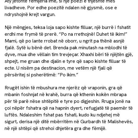
Aty jetonte fëmijëria ime, si një poezi e thjeshtë mes
livadheve. Por edhe poezitë ndalen në gjysmë, ose e
ndryshojnë krejt vargun.
Një mëngjes, teksa loja sapo kishte filluar, një burrë i fshatit
erdhi me frymë të prerë. “Po na rrethojnë! Duhet të ikim!”
Mami, që po lante rrobat në oborr, u ngrit pa thënë asnjë
fjalë. Sytë iu bënë det. Brenda pak minutash na mblodhi të
dyve, mua dhe vëllain tim trevjeçar. Xhaxhi bëri të njëjtën gjë,
shpejt, me gruan dhe djalin e tyre që sapo kishte filluar të
ecte. U nisëm pa destinacion, me vetëm një fjali që
përsëritej si psherëtimë: “Po ikim.”
Rrugët ishin të mbushura me njerëz që vraponin, gra që
mbanin foshnjat në krahë, burra që kthenin kokën mbrapa
për të parë nëse shtëpitë e tyre po digjeshin. Rruga jonë na
çoi nëpër fshatra që na hapnin dyert, refugjatë të paemër të
luftës. Ndaleshim fshat pas fshati, kudo ku ndjehej më
sigurt, derisa një ditë mbërritëm në Gurbardh të Malishevës,
në një shtëpi që strehoi dhjetëra gra dhe fëmijë.