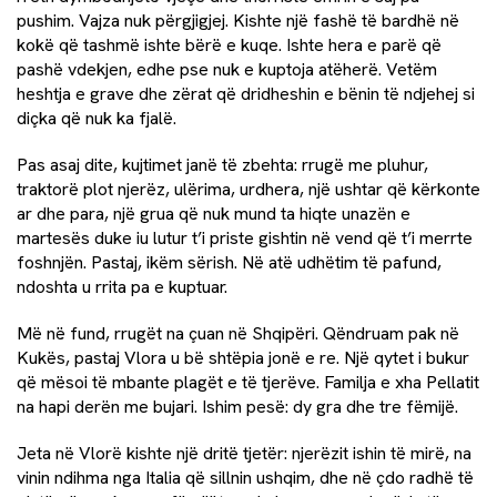
pushim. Vajza nuk përgjigjej. Kishte një fashë të bardhë në
kokë që tashmë ishte bërë e kuqe. Ishte hera e parë që
pashë vdekjen, edhe pse nuk e kuptoja atëherë. Vetëm
heshtja e grave dhe zërat që dridheshin e bënin të ndjehej si
diçka që nuk ka fjalë.
Pas asaj dite, kujtimet janë të zbehta: rrugë me pluhur,
traktorë plot njerëz, ulërima, urdhera, një ushtar që kërkonte
ar dhe para, një grua që nuk mund ta hiqte unazën e
martesës duke iu lutur t’i priste gishtin në vend që t’i merrte
foshnjën. Pastaj, ikëm sërish. Në atë udhëtim të pafund,
ndoshta u rrita pa e kuptuar.
Më në fund, rrugët na çuan në Shqipëri. Qëndruam pak në
Kukës, pastaj Vlora u bë shtëpia jonë e re. Një qytet i bukur
që mësoi të mbante plagët e të tjerëve. Familja e xha Pellatit
na hapi derën me bujari. Ishim pesë: dy gra dhe tre fëmijë.
Jeta në Vlorë kishte një dritë tjetër: njerëzit ishin të mirë, na
vinin ndihma nga Italia që sillnin ushqim, dhe në çdo radhë të