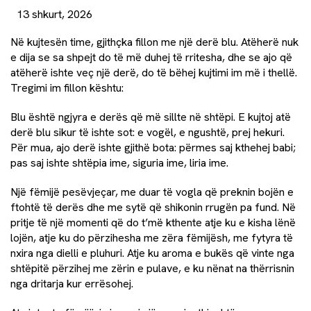
13 shkurt, 2026
Në kujtesën time, gjithçka fillon me një derë blu. Atëherë nuk
e dija se sa shpejt do të më duhej të rritesha, dhe se ajo që
atëherë ishte veç një derë, do të bëhej kujtimi im më i thellë.
Tregimi im fillon kështu:
Blu është ngjyra e derës që më sillte në shtëpi. E kujtoj atë
derë blu sikur të ishte sot: e vogël, e ngushtë, prej hekuri.
Për mua, ajo derë ishte gjithë bota: përmes saj kthehej babi;
pas saj ishte shtëpia ime, siguria ime, liria ime.
Një fëmijë pesëvjeçar, me duar të vogla që preknin bojën e
ftohtë të derës dhe me sytë që shikonin rrugën pa fund. Në
pritje të një momenti që do t’më kthente atje ku e kisha lënë
lojën, atje ku do përzihesha me zëra fëmijësh, me fytyra të
nxira nga dielli e pluhuri. Atje ku aroma e bukës që vinte nga
shtëpitë përzihej me zërin e pulave, e ku nënat na thërrisnin
nga dritarja kur errësohej.