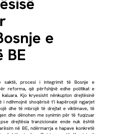
ësisë
r
Bosnje e
ë BE
 saktë, procesi i integrimit të Bosnje e
ër reforma, që përfshijnë edhe politikat e
 kaluara. Kjo kryesisht nënkupton
drejtësinë
 i ndihmojnë shoqërisë t’i kapërcejë ngjarjet
rojë dhe të mbrojë të drejtat e viktimave, të
iqen dhe dënohen me synimin për të fuqizuar
e pse drejtësia tranzicionale ende nuk është
ëtarësim në BE, ndërmarrja e hapave konkretë