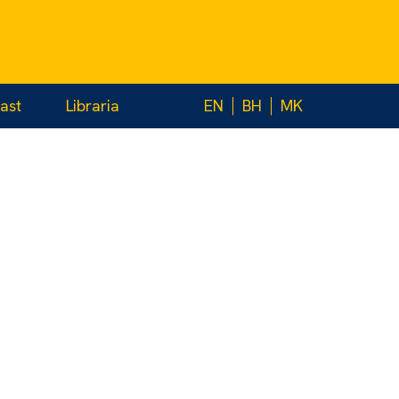
ast
Libraria
EN
BH
MK