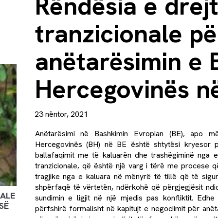
Rëndësia e drejt
tranzicionale pë
anëtarësimin e 
Hercegovinës n
23 nëntor, 2021
Anëtarësimi në Bashkimin Evropian (BE), apo më
Hercegovinës (BH) në BE është shtytësi kryesor p
ballafaqimit me të kaluarën dhe trashëgiminë nga e
tranzicionale
, që është një varg i tërë me procese që
tragjike nga e kaluara në mënyrë të tillë që të sigu
shpërfaqë të vërtetën, ndërkohë që përgjegjësit nd
NALE
sundimin e ligjit në një mjedis pas konfliktit. Edh
SË
përfshirë formalisht në kapitujt e negociimit për an