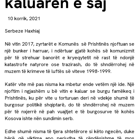
kaluarën e saj
10 korrik, 2021
Serbeze Haxhiaj
Në vitin 2017, zyrtarët e Komunës së Prishtinës njoftuan se
një bunker i harruar, i ndërtuar gjatë kohës së komunizmit
për të strehuar banorët e kryeqytetit në rast të ndonjë
katastrofe natyrore ose trazirash, do të shndërrohej në
muzem të krimeve të luftës së viteve 1998-1999.
Katër vite më pas nisma ka mbetur ende vetëm një ide. Një
njoftim i ngjashëm u bë vitin e kaluar se burgu famëkeq i
Prishtinës, ku për vite u torturuan deri në vdekje shumë të
burgosur politikë shqiptarë, do të shndërrohej në muzem
për të nxjerrë në pah vuajtjet e të burgosurve të kohës
Kosova ishte nën sundimin serb.
Edhe shumë nisma të tjera shtetërore si këto ngecën, duke
bërë që viktima apo periudha të rëndësishme të mos