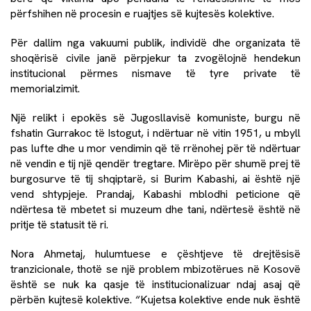
përfshihen në procesin e ruajtjes së kujtesës kolektive.
Për dallim nga vakuumi publik, individë dhe organizata të
shoqërisë civile janë përpjekur ta zvogëlojnë hendekun
institucional përmes nismave të tyre private të
memorialzimit.
Një relikt i epokës së Jugosllavisë komuniste, burgu në
fshatin Gurrakoc të Istogut, i ndërtuar në vitin 1951, u mbyll
pas lufte dhe u mor vendimin që të rrënohej për të ndërtuar
në vendin e tij një qendër tregtare. Mirëpo për shumë prej të
burgosurve të tij shqiptarë, si Burim Kabashi, ai është një
vend shtypjeje. Prandaj, Kabashi mblodhi peticione që
ndërtesa të mbetet si muzeum dhe tani, ndërtesë është në
pritje të statusit të ri.
Nora Ahmetaj, hulumtuese e çështjeve të drejtësisë
tranzicionale, thotë se një problem mbizotërues në Kosovë
është se nuk ka qasje të institucionalizuar ndaj asaj që
përbën kujtesë kolektive. “Kujetsa kolektive ende nuk është