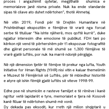
proces i angazhimit qytetar, megjithatë shumica e
memorialeve janë nisma private. Nuk ka ende standarde
sipas të cilave ato duhet ndërtohen”, thotë Ahmetaj.
Në vitin 2019, Fondi për të Drejtën Humanitare në
Prishtinëhapi ekspozitën e fëmijëve të vrarë nga forcat
serbe të titulluar “Na ishte njëherë, mos qoftë kurrë”, duke
ngjallur interesim dhe emocione të publikut. FDH tani po
kërkon një vend të përhershëm për t’i ekspozuar fotografitë
dhe gjërat personale të më shumë se 1,300 fëmijëve të
vrarë gjatë luftës, por nuk ka marrë ndonjë përgjigje.
Në një dimension tjetër të fëmijve të prekur nga lufta, Youth
Initiative for Hman Rights (YIHR) nisi vitin e kaluar themelimin
e Muzeut të Fëmijërisë së Luftës, për të mbledhur historitë
e atyre që ishin fëmijë gjatë luftës së viteve 1998-99.
Edhe pse në shumicën e rasteve familjet e të rënëve i kanë
ngritur vetë lapidarët e tyre, memorialet e tjera në Kosovë
kanë filluar të ndërtohen shumë më vonë.
Dy dekada pas eksodit, kur rreth një milion shqiptarë u