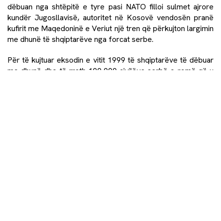
dëbuan nga shtëpitë e tyre pasi NATO filloi sulmet ajrore
kundër Jugosllavisë, autoritet në Kosovë vendosën pranë
kufirit me Maqedoninë e Veriut një tren që përkujton largimin
me dhunë të shqiptarëve nga forcat serbe.
Për të kujtuar eksodin e vitit 1999 të shqiptarëve të dëbuar
me dhunë dhe të rreth 100,000 civilëve serbë e romë që u
larguan pas luftës nga frika e hakmarrjes, YIHR ka
themeluar rishtazi një muze virtual të refugjatëve.
Njëjtë sikurse me memorialet e periudhës së komunizmit, ku
gratë ishin më pak të dukshme, ato munguan për një kohë të
gjatë edhe në memorialet e viteve të pasluftës në Kosovë.
Memoriali “Heroinat” në qendër të Prishtinës ishte nismë
personale e deputetes Alma Lama. Memoriali që tash i
referohet viktimave të dhunës seksuale, nuk u përurua si i
tillë. Pës nismën e deputetes dhe gjatë përurimit të tij, krerët
e shtetit në atë kohë thanë se “i kushtohet kontributit dhe
sakrificës së grave në luftën për lirinë dhe pavarsinë e
vendit”.