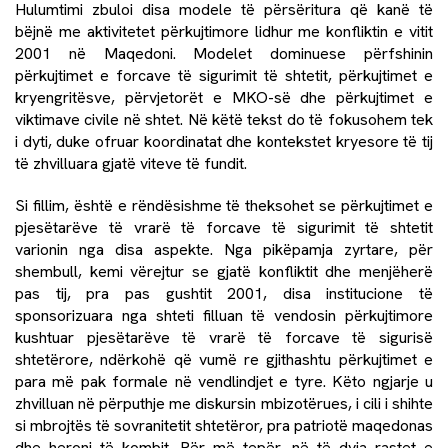
Hulumtimi zbuloi disa modele të përsëritura që kanë të
bëjnë me aktivitetet përkujtimore lidhur me konfliktin e vitit
2001 në Maqedoni. Modelet dominuese përfshinin
përkujtimet e forcave të sigurimit të shtetit, përkujtimet e
kryengritësve, përvjetorët e MKO-së dhe përkujtimet e
viktimave civile në shtet. Në këtë tekst do të fokusohem tek
i dyti, duke ofruar koordinatat dhe kontekstet kryesore të tij
të zhvilluara gjatë viteve të fundit.
Si fillim, është e rëndësishme të theksohet se përkujtimet e
pjesëtarëve të vrarë të forcave të sigurimit të shtetit
varionin nga disa aspekte. Nga pikëpamja zyrtare, për
shembull, kemi vërejtur se gjatë konfliktit dhe menjëherë
pas tij, pra pas gushtit 2001, disa institucione të
sponsorizuara nga shteti filluan të vendosin përkujtimore
kushtuar pjesëtarëve të vrarë të forcave të sigurisë
shtetërore, ndërkohë që vumë re gjithashtu përkujtimet e
para më pak formale në vendlindjet e tyre. Këto ngjarje u
zhvilluan në përputhje me diskursin mbizotërues, i cili i shihte
si mbrojtës të sovranitetit shtetëror, pra patriotë maqedonas
dhe heronj të kombit. Për më tepër, në të dyja rastet e