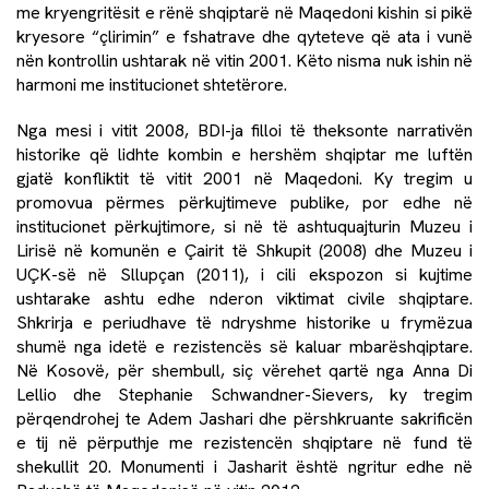
me kryengritësit e rënë shqiptarë në Maqedoni kishin si pikë
kryesore “çlirimin” e fshatrave dhe qyteteve që ata i vunë
nën kontrollin ushtarak në vitin 2001. Këto nisma nuk ishin në
harmoni me institucionet shtetërore.
Nga mesi i vitit 2008, BDI-ja filloi të theksonte narrativën
historike që lidhte kombin e hershëm shqiptar me luftën
gjatë konfliktit të vitit 2001 në Maqedoni. Ky tregim u
promovua përmes përkujtimeve publike, por edhe në
institucionet përkujtimore, si në të ashtuquajturin Muzeu i
Lirisë në komunën e Çairit të Shkupit (2008) dhe Muzeu i
UÇK-së në Sllupçan (2011), i cili ekspozon si kujtime
ushtarake ashtu edhe nderon viktimat civile shqiptare.
Shkrirja e periudhave të ndryshme historike u frymëzua
shumë nga idetë e rezistencës së kaluar mbarëshqiptare.
Në Kosovë, për shembull, siç vërehet qartë nga Anna Di
Lellio dhe Stephanie Schwandner-Sievers, ky tregim
përqendrohej te Adem Jashari dhe përshkruante sakrificën
e tij në përputhje me rezistencën shqiptare në fund të
shekullit 20. Monumenti i Jasharit është ngritur edhe në