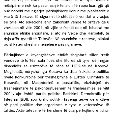
mësipërme nuk ka pasur asnjë tension të raportuar, gjë që
nuk ndodhi me ngjarjet përkujtimore lidhur me pjesëtarët e
vrarë të forcave të sigurimit të shtetit në vendet e vrasjes
së tyre. Ato lokacione ishin zakonisht vende të pritave që u
zhvilluan në vitin 2001, në vijën e frontit ose në fshatrat me
shumicë etnike shqiptare, si ato në Vejce dhe Karpalak, të
dyja afër qytetit të Tetovës. Në shumicën e rasteve, pllakat
po shkatërroheshin menjëherë pas ngjarjeve.
Përkujtimet e kryengritësve etnikë shqiptarë sillen rreth
vendeve të luftës, sakrificës dhe fitores së tyre, që i ngjan
dinamikës së ushtarëve të rënë të UÇK-së në Kosovë.
Megjithatë, ndryshe nga Kosova ku disa fraksione politike
rivale konkurrojnë për trashëgiminë e Luftës Çlirimtare të
Kosovës, në Maqedoninë e pasluftës, ekzistojnë dy
trashëgimtarë të pakontestueshëm të trashëgimisë së vitit
2001, ajo është partia politike Bashkimi Demokratik për
Integrim (BDI), apo krahu politik i kryengritësve që u kthye
në parti politike dhe organizata e tyre e veteranëve të
luftës. Aktivitetet më të hershme të tilla përkujtimore lidhur