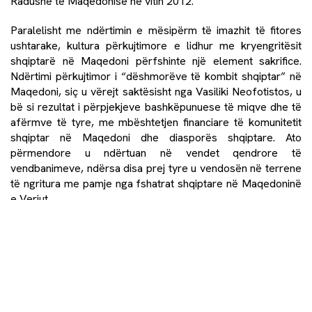
Radushë të Maqedonisë në vitin 2012.
Paralelisht me ndërtimin e mësipërm të imazhit të fitores
ushtarake, kultura përkujtimore e lidhur me kryengritësit
shqiptarë në Maqedoni përfshinte një element sakrifice.
Ndërtimi përkujtimor i “dëshmorëve të kombit shqiptar” në
Maqedoni, siç u vërejt saktësisht nga Vasiliki Neofotistos, u
bë si rezultat i përpjekjeve bashkëpunuese të miqve dhe të
afërmve të tyre, me mbështetjen financiare të komunitetit
shqiptar në Maqedoni dhe diasporës shqiptare. Ato
përmendore u ndërtuan në vendet qendrore të
vendbanimeve, ndërsa disa prej tyre u vendosën në terrene
të ngritura me pamje nga fshatrat shqiptare në Maqedoninë
e Veriut.
Një nga simbolet më të përsëritura të arkitekturës
përkujtimore shqiptare pas vitit 2001 në Maqedoni është
shqiponja e zezë dykrenare: një monument i tillë u ngrit në
një komunë me shumicë shqiptare në Shkup në vitin 2016,
për shembull, në përvjetorin e fillimit të armiqësive të
armatosura të vitit 2001. Rrëfimi i kujtimit mbi luftëtarët e