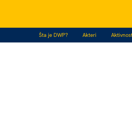
Šta je DWP?
Akteri
Aktivnost