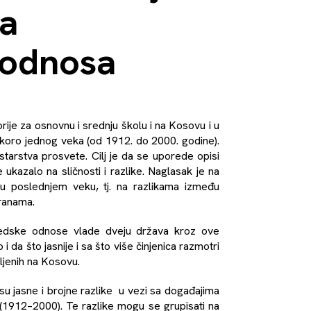
za
 odnosa
orije za osnovnu i srednju školu i na Kosovu i u
koro jednog veka (od 1912. do 2000. godine).
tarstva prosvete. Cilj je da se uporede opisi
ukazalo na sličnosti i razlike. Naglasak je na
a u poslednjem veku, tj. na razlikama između
tranama.
usedske odnose vlade dveju država kroz ove
 da što jasnije i sa što više činjenica razmotri
ljenih na Kosovu.
su jasne i brojne razlike u vezi sa događajima
1912–2000). Te razlike mogu se grupisati na