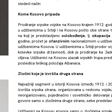
sledeći način:
Kome Kosovo pripada
Prodiranje srpske vojske na Kosovo krajem 1912. godi
u udžbenicima u Srbiji i na Kosovu pošto obe strane t
na koji je predstavljeno
oslobođenje
, tj.
okupacija
godine, prožet je
ofanzivnim
nacionalizmom u udžbeni
udžbenicima Kosova. U udžbenicima u Srbiji prodor sr
kolevke srpske državnosti, dok je prodiranje ka Jad
ciljeva. Udžbenici na Kosovu ulazak srpskih trupa pred
posledica teškog položaja Albanaca.
Zločini koje je izvršila druga strana
Najvažniji segment u istoriji Kosova između 1912. i 2
izvršila srpska strana, organizovana u redovnu vojsku 
neorganizovano, pojedinačno i osvetničko delovanj
govore samo o zločinima druge strane, sebe predstavlj
Udžbenici na Kosovu govore samo o zločinima srps