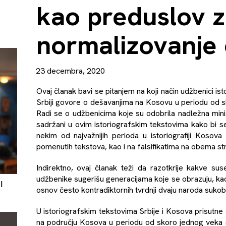
kao preduslov 
normalizovanje
23 decembra, 2020
Ovaj članak bavi se pitanjem na koji način udžbenici ist
Srbiji govore o dešavanjima na Kosovu u periodu od s
Radi se o udžbenicima koje su odobrila nadležna minis
sadržani u ovim istoriografskim tekstovima kako bi se 
nekim od najvažnijih perioda u istoriografiji Kosov
pomenutih tekstova, kao i na falsifikatima na obema s
Indirektno, ovaj članak teži da razotkrije kakve s
udžbenike sugerišu generacijama koje se obrazuju, kao i
I
osnov često kontradiktornih tvrdnji dvaju naroda sukob
U istoriografskim tekstovima Srbije i Kosova prisutne 
na području Kosova u periodu od skoro jednog veka (