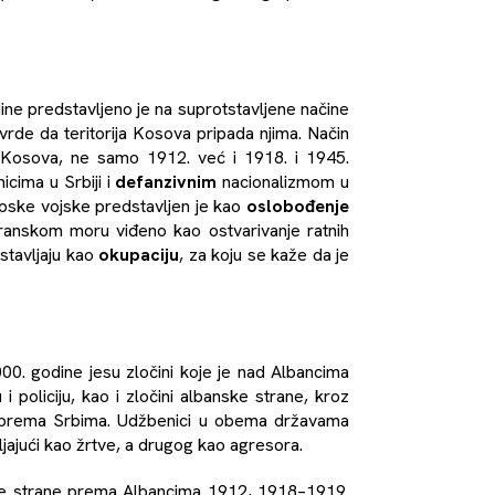
ne predstavljeno je na suprotstavljene načine
vrde da teritorija Kosova pripada njima. Način
Kosova, ne samo 1912. već i 1918. i 1945.
cima u Srbiji i
defanzivnim
nacionalizmom u
pske vojske predstavljen je kao
oslobođenje
ranskom moru viđeno kao ostvarivanje ratnih
stavljaju kao
okupaciju
, za koju se kaže da je
000. godine jesu zločini koje je nad Albancima
i policiju, kao i zločini albanske strane, kroz
e prema Srbima. Udžbenici u obema državama
ajući kao žrtve, a drugog kao agresora.
ke strane prema Albancima 1912, 1918–1919.