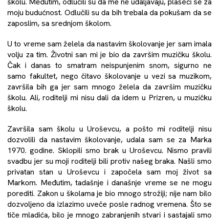
školu. Međutim, odlučili su da me ne udaljavaju, plašeći se za
moju budućnost. Odlučili su da bih trebala da pokušam da se
zaposlim, sa srednjom školom.
U to vreme sam želela da nastavim školovanje jer sam imala
volju za tim. Životni san mi je bio da završim muzičku školu.
Čak i danas to smatram neispunjenim snom, sigurno ne
samo fakultet, nego čitavo školovanje u vezi sa muzikom,
završila bih ga jer sam mnogo želela da završim muzičku
školu. Ali, roditelji mi nisu dali da idem u Prizren, u muzičku
školu.
Završila sam školu u Uroševcu, a pošto mi roditelji nisu
dozvolili da nastavim školovanje, udala sam se za Marka
1970. godine. Sklopili smo brak u Uroševcu. Nismo pravili
svadbu jer su moji roditelji bili protiv našeg braka. Našli smo
privatan stan u Uroševcu i započela sam moj život sa
Markom. Međutim, tadašnje i današnje vreme se ne mogu
porediti. Zakon u školama je bio mnogo strožiji; nije nam bilo
dozvoljeno da izlazimo uveče posle radnog vremena. Što se
tiče mladića, bilo je mnogo zabranjenih stvari i sastajali smo