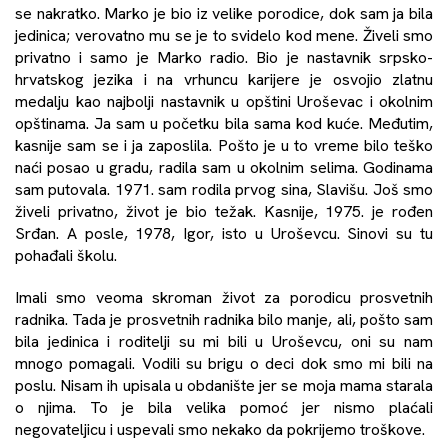
se nakratko. Marko je bio iz velike porodice, dok sam ja bila
jedinica; verovatno mu se je to svidelo kod mene. Živeli smo
privatno i samo je Marko radio. Bio je nastavnik srpsko-
hrvatskog jezika i na vrhuncu karijere je osvojio zlatnu
medalju kao najbolji nastavnik u opštini Uroševac i okolnim
opštinama. Ja sam u početku bila sama kod kuće. Međutim,
kasnije sam se i ja zaposlila. Pošto je u to vreme bilo teško
naći posao u gradu, radila sam u okolnim selima. Godinama
sam putovala. 1971. sam rodila prvog sina, Slavišu. Još smo
živeli privatno, život je bio težak. Kasnije, 1975. je rođen
Srđan. A posle, 1978, Igor, isto u Uroševcu. Sinovi su tu
pohađali školu.
Imali smo veoma skroman život za porodicu prosvetnih
radnika. Tada je prosvetnih radnika bilo manje, ali, pošto sam
bila jedinica i roditelji su mi bili u Uroševcu, oni su nam
mnogo pomagali. Vodili su brigu o deci dok smo mi bili na
poslu. Nisam ih upisala u obdanište jer se moja mama starala
o njima. To je bila velika pomoć jer nismo plaćali
negovateljicu i uspevali smo nekako da pokrijemo troškove.