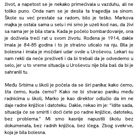
život, a napetost se je nekako primećivala u vazduhu, ali ne
toliko puno. Onda nam se je desila ta tragedija sa sinom.
Škole su već prestale sa radom, bilo je teško. Markova
majka je ostala sama u selu i mi smo je uzeli kod nas, da živi
sa nama jer je bila stara. Kada je počelo bombardovanje, ona
je doživela treći rat u svom životu. Rođena je 1914, dakle
imala je 84-85 godina i to je strašno uticalo na nju. Bila je
bolesna i imala je moždani udar ovde u Uroševcu. Lekari su
nam rekli da neće preživeti i da bi trebali da je odvedemo u
selo, jer u to vreme situacija u Uroševcu nije bila baš da bi je
sahranili tu.
Među Srbima u školi je počela da se širi panika: kako ćemo,
šta ćemo, kuda ćemo? Kako ne bi stvarao paniku među
radnicima u školi, Marko je kao direktor odlučio da im ne
daje radne knjižice i datoteku. Dakle, rekao im je: “Idite sada,
situacija će se smiriti i doći ćete po radne knjižice, datoteku,
bez problema.” Mi smo kasnije napustili školu bez
dokumenata, bez radnih knjižica, bez ičega. Zbog svekrve,
koja je bila bolesna.