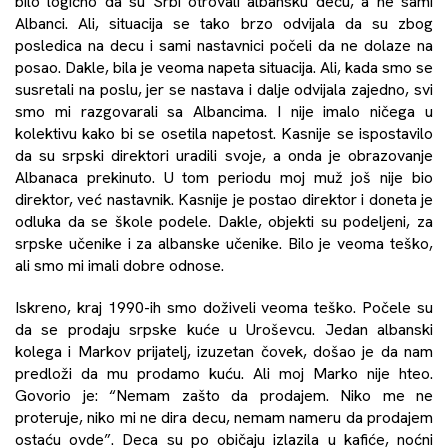
bilo logično da su Srbi otrovali albansku decu, a ne sami
Albanci. Ali, situacija se tako brzo odvijala da su zbog
posledica na decu i sami nastavnici počeli da ne dolaze na
posao. Dakle, bila je veoma napeta situacija. Ali, kada smo se
susretali na poslu, jer se nastava i dalje odvijala zajedno, svi
smo mi razgovarali sa Albancima. I nije imalo ničega u
kolektivu kako bi se osetila napetost. Kasnije se ispostavilo
da su srpski direktori uradili svoje, a onda je obrazovanje
Albanaca prekinuto. U tom periodu moj muž još nije bio
direktor, već nastavnik. Kasnije je postao direktor i doneta je
odluka da se škole podele. Dakle, objekti su podeljeni, za
srpske učenike i za albanske učenike. Bilo je veoma teško,
ali smo mi imali dobre odnose.
Iskreno, kraj 1990-ih smo doživeli veoma teško. Počele su
da se prodaju srpske kuće u Uroševcu. Jedan albanski
kolega i Markov prijatelj, izuzetan čovek, došao je da nam
predloži da mu prodamo kuću. Ali moj Marko nije hteo.
Govorio je: “Nemam zašto da prodajem. Niko me ne
proteruje, niko mi ne dira decu, nemam nameru da prodajem
ostaću ovde”. Deca su po običaju izlazila u kafiće, noćni