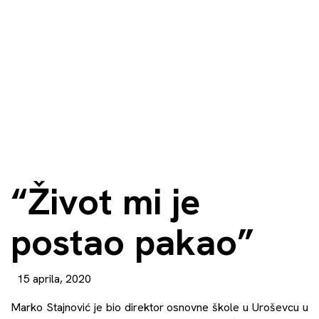
“Život mi je
postao pakao”
15 aprila, 2020
Marko Stajnović je bio direktor osnovne škole u Uroševcu u