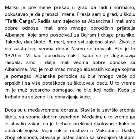
Marko je pre mene prešao u grad da radi i normalno,
pokušavao je da prebaci i mene. Prešla sam u grad, u školu
“Tefik Čanga”. Radila sam zajedno sa Albancima i imali smo
dobre odnose. Imali smo mnogo porodičnih prijatelja
Albanaca, koje smo posećivali za Bajram i druge praznike.
Takođe, dan škole, 8. mart, smo svi zajedno slavili. Život je
bio zaista lep, veoma dobar. Nismo se odvajali. Bilo je to
1970-ih. Mi kao porodica, čak i kada se je Jugoslavija
raspala, smo i dalje imali veoma dobre odnose sa
Albancima. Moj je muž imao mnogo albanskih kolega kojima
je pomagao. Albanske porodice su bile mnogo veće od
srpskih i sa više poteškoća su školovale decu. U to vreme
im je muž svesrdno pomagao, na bilo koji način. Kada je
trebalo da se žene ili u obnavljanju kuće…
Deca su u međuvremenu odrasla, Slaviša je završio srednju
školu, sa veoma dobrim uspehom. Međutim, u to vreme ga
je uhvatio zakon da je trebalo prekinuti školovanje kako bi
odslužili vojsku. Vojni rok je odslužio u Makedoniji. Dakle,
zbog okolnosti, Slaviša je ostao samo sa srednjom školom.