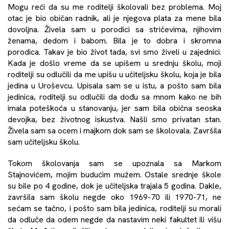
Mogu reći da su me roditelji školovali bez problema. Moj
otac je bio običan radnik, ali je njegova plata za mene bila
dovoljna. Živela sam u porodici sa stričevima, njihovim
ženama, dedom i babom. Bila je to dobra i skromna
porodica. Takav je bio život tada, svi smo živeli u zajednici.
Kada je došlo vreme da se upišem u srednju školu, moji
roditelji su odlučili da me upišu u učiteljsku školu, koja je bila
jedina u Uroševcu. Upisala sam se u istu, a pošto sam bila
jedinica, roditelji su odlučili da dođu sa mnom kako ne bih
imala poteškoća u stanovanju, jer sam bila obična seoska
devojka, bez životnog iskustva. Našli smo privatan stan.
Živela sam sa ocem i majkom dok sam se školovala. Završila
sam učiteljsku školu.
Tokom školovanja sam se upoznala sa Markom
Stajnovićem, mojim budućim mužem. Ostale srednje škole
su bile po 4 godine, dok je učiteljska trajala 5 godina. Dakle,
završila sam školu negde oko 1969-70 ili 1970-71, ne
sećam se tačno, i pošto sam bila jedinica, roditelji su morali
da odluče da odem negde da nastavim neki fakultet ili višu