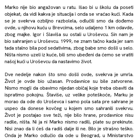
Marko nije bio angažovan u ratu. Išao bi u školu da poseti
objekat, da vidi kakva je situacija i onda se vraćao kući. Kada
se je svekrva ozbiljno razbolela, odlučili smo da dođemo
ovde, u njihovu kuću u Brevcima, selo udaljeno 1 km odavde,
zbog majke. Igor i Slaviša su ostali u Uroševcu. Sin nam je
bio sahranjen u Uroševcu. 1999, ne znam tačno kada jer sam
tada stalno bila pod sedativima, zbog babe smo došli u selo.
Ništa nismo uzeli iz kuće, bili smo ubeđeni da ćemo se vratiti
našoj kući u Uroševcu da nastavimo život.
Dve nedelje nakon što smo došli ovde, svekrva je umrla.
Život je ovde bio užasan. Prodavnice su bile zatvorene.
Nismo mogli da obavimo nijedan običaj koje treba obaviti da
ispratimo pokojnu. Štaviše, uz velike poteškoće, Marku je
morao da ode do Uroševca i samo pola sata pre sahrane je
uspeo da donese kovčeg u kojem smo sahranili svekrvu.
Život je postajao sve teži, nije bilo hrane, prodavnice nisu
radile, ništa. Ni ja ni Marko nismo radili, plate su prekinute.
Nisi znao da li ćeš da radiš dalje ili ne. Bilo je strašno teško.
Onda je Marko odlučio da ode u Beograd, u Ministarstvo