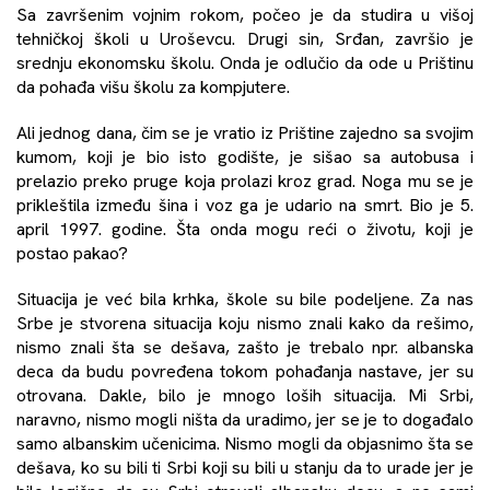
Sa završenim vojnim rokom, počeo je da studira u višoj
tehničkoj školi u Uroševcu. Drugi sin, Srđan, završio je
srednju ekonomsku školu. Onda je odlučio da ode u Prištinu
da pohađa višu školu za kompjutere.
Ali jednog dana, čim se je vratio iz Prištine zajedno sa svojim
kumom, koji je bio isto godište, je sišao sa autobusa i
prelazio preko pruge koja prolazi kroz grad. Noga mu se je
prikleštila između šina i voz ga je udario na smrt. Bio je 5.
april 1997. godine. Šta onda mogu reći o životu, koji je
postao pakao?
Situacija je već bila krhka, škole su bile podeljene. Za nas
Srbe je stvorena situacija koju nismo znali kako da rešimo,
nismo znali šta se dešava, zašto je trebalo npr. albanska
deca da budu povređena tokom pohađanja nastave, jer su
otrovana. Dakle, bilo je mnogo loših situacija. Mi Srbi,
naravno, nismo mogli ništa da uradimo, jer se je to događalo
samo albanskim učenicima. Nismo mogli da objasnimo šta se
dešava, ko su bili ti Srbi koji su bili u stanju da to urade jer je