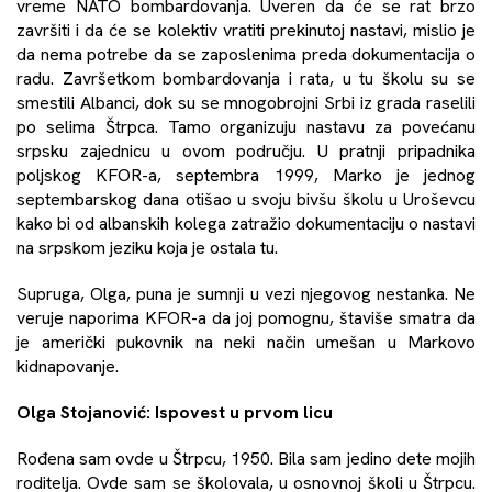
vreme NATO bombardovanja. Uveren da će se rat brzo
završiti i da će se kolektiv vratiti prekinutoj nastavi, mislio je
da nema potrebe da se zaposlenima preda dokumentacija o
radu. Završetkom bombardovanja i rata, u tu školu su se
smestili Albanci, dok su se mnogobrojni Srbi iz grada raselili
po selima Štrpca. Tamo organizuju nastavu za povećanu
srpsku zajednicu u ovom području. U pratnji pripadnika
poljskog KFOR-a, septembra 1999, Marko je jednog
septembarskog dana otišao u svoju bivšu školu u Uroševcu
kako bi od albanskih kolega zatražio dokumentaciju o nastavi
na srpskom jeziku koja je ostala tu.
Supruga, Olga, puna je sumnji u vezi njegovog nestanka. Ne
veruje naporima KFOR-a da joj pomognu, štaviše smatra da
je američki pukovnik na neki način umešan u Markovo
kidnapovanje.
Olga Stojanović: Ispovest u prvom licu
Rođena sam ovde u Štrpcu, 1950. Bila sam jedino dete mojih
roditelja. Ovde sam se školovala, u osnovnoj školi u Štrpcu.