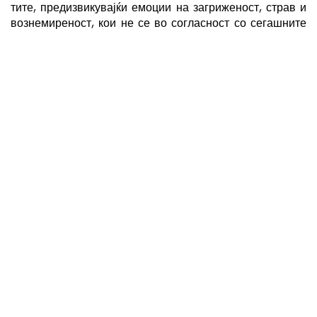
тите, предизвикувајќи емоции на загриженост, страв и
вознемиреност, кои не се во согласност со сегашните
околности или големината на заканата. Тие може да
прибегнуваат кон истите стратегии кои им помогнале
да ги надминат неповолните околности во минатото,
иако можеби не се ниту ефикасни ниту оправдани во
оваа нова ситуација. Пример за таква стратегија е
складирањето на основните прехранбени продукти. Не
само што непропорционалните чувства можат да
доведат до несоодветни постапки, тие исто така можат
да ги исцрпат постојните ментални капацитети. За
луѓето кои имаат други фактори на ризик, ова може да
доведе до посериозни проблеми со менталното
здравје, додека дури и за луѓето кои не се изложени на
ризик, неоправданата употреба на когнитивните
ресурси ја намалува подготвеноста да се вклучат со
полн капацитет во значајни активности кои
придонесуваат за нивниот квалитет на живот (одмор,
дружење и сл.).