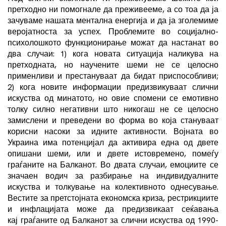
претходно ни помогнале да преживееме, а со тоа да ја
зачуваме нашата ментална енергија и да ја зголемиме
веројатноста за успех. Проблемите во социјално-
психолошкото функционирање можат да настанат во
два случаи: 1) кога новата ситуација наликува на
претходната, но научените шеми не се целосно
применливи и престануваат да бидат приспособливи;
2) кога новите информации предизвикуваат слични
искуства од минатото, но овие спомени се емотивно
толку силно негативни што никогаш не се целосно
замислени и преведени во форма во која стануваат
корисни насоки за идните активности. Војната во
Украина има потенцијал да активира една од двете
опишани шеми, или и двете истовремено, помеѓу
граѓаните на Балканот. Во двата случаи, емоциите се
значаен водич за разбирање на индивидуалните
искуства и толкување на колективното однесување.
Вестите за претстојната економска криза, рестрикциите
и инфлацијата може да предизвикаат сеќавања
кај граѓаните од Балканот за слични искуства од 1990-