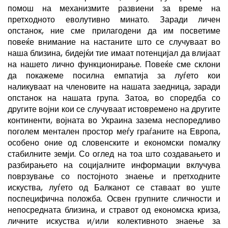
помош на механизмите развиени за време на
претходното еволутивно минато. Заради личен
опстанок, ние сме прилагодени да им посветиме
повеќе внимание на настаните што се случуваат во
наша близина, бидејќи тие имаат потенцијал да влијаат
на нашето лично функционирање. Повеќе сме склони
да покажеме посилна емпатија за луѓето кои
наликуваат на членовите на нашата заедница, заради
опстанок на нашата група. Затоа, во споредба со
другите војни кои се случуваат истовремено на другите
континенти, војната во Украина зазема неспоредливо
поголем ментален простор меѓу граѓаните на Европа,
особено оние од словенските и економски помалку
стабилните земји. Со оглед на тоа што создавањето и
разбирањето на социјалните информации вклучува
поврзување со постојното знаење и претходните
искуства, луѓето од Балканот се ставаат во уште
поспецифична положба. Освен групните сличности и
непосредната близина, и стравот од економска криза,
личните искуства и/или колективното знаење за