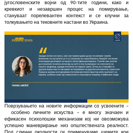
југословенските војни од 90-тите години, како и
кревкиот и незавршен процес на помирување,
стануваат порелевантен контекст и се клучни за
толкувањето на тековните настани во Украина.
Поврзувањето на новите информации со усвоените –
особено личните искуства – е многу значаен и
ефикасен психолошки механизам кој ни овозможува
успешно маневрирање низ општествената реалност.
Под слични околности ги применуваме шемите кои