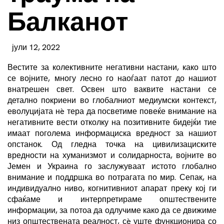
Балканот
јули 12, 2022
Вестите за колективните негативни настани, како што
се војните, многу лесно го наоѓаат патот до нашиот
внатрешен свет. Освен што ваквите настани се
детално покриени во глобалниот медиумски контекст,
еволуцијата нè тера да посветиме повеќе внимание на
негативните вести отколку на позитивните бидејќи тие
имаат поголема информациска вредност за нашиот
опстанок. Од гледна точка на цивилизациските
вредности на хуманизмот и солидарноста, војните во
Јемен и Украина го заслужуваат истото глобално
внимание и поддршка во потрагата по мир. Сепак, на
индивидуално ниво, когнитивниот апарат преку кој ги
сфаќаме и интерпретираме општествените
информации, за потоа да одлучиме како да се движиме
низ општествената реалност, сè уште функционира со