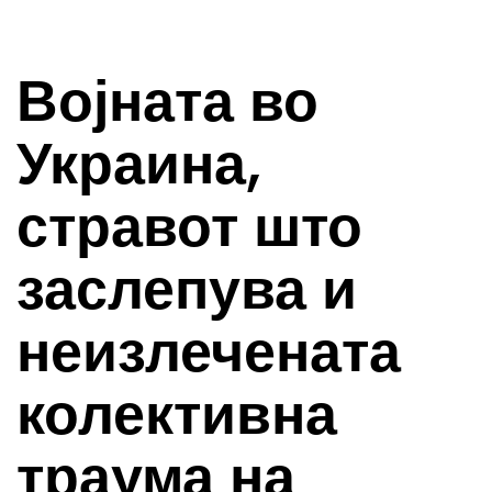
Војната во
Украина,
стравот што
заслепува и
неизлечената
колективна
траума на