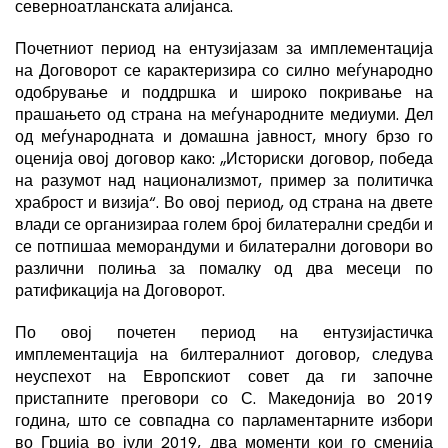
северноатланската алијанса.
Почетниот период на ентузијазам за имплементација
на Договорот се карактеризира со силно меѓународно
одобрување и поддршка и широко покривање на
прашањето од страна на меѓународните медиуми. Дел
од меѓународната и домашна јавност, многу брзо го
оценија овој договор како: „Историски договор, победа
на разумот над национализмот, пример за политичка
храброст и визија“. Во овој период, од страна на двете
влади се организираа голем број билатерални средби и
се потпишаа меморандуми и билатерални договори во
различни полиња за помалку од два месеци по
ратификација на Договорот.
По овој почетен период на ентузијастичка
имплементација на билтералниот договор, следува
неуспехот на Европскиот совет да ги започне
пристапните преговори со С. Македонија во 2019
година, што се совпадна со парламентарните избори
во Грција во јули 2019, два моменти кои го сменија