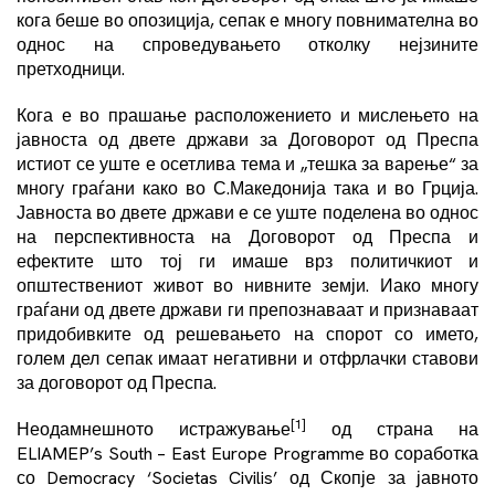
кога беше во опозиција, сепак е многу повнимателна во
однос на спроведувањето отколку нејзините
претходници.
Кога е во прашање расположението и мислењето на
јавноста од двете држави за Договорот од Преспа
истиот се уште е осетлива тема и „тешка за варење“ за
многу граѓани како во С.Македонија така и во Грција.
Јавноста во двете држави е се уште поделена во однос
на перспективноста на Договорот од Преспа и
ефектите што тој ги имаше врз политичкиот и
општествениот живот во нивните земји. Иако многу
граѓани од двете држави ги препознаваат и признаваат
придобивките од решевањето на спорот со името,
голем дел сепак имаат негативни и отфрлачки ставови
за договорот од Преспа.
[1]
Неодамнешното истражување
од страна на
ELIAMEP’s South – East Europe Programme во соработка
со Democracy ‘Societas Civilis’ од Скопје за јавното