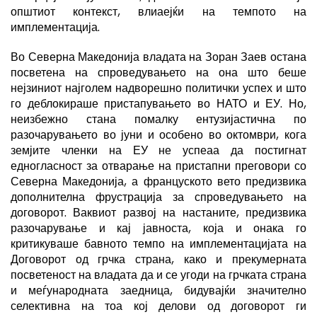
општиот контекст, влиаејќи на темпото на
имплементација.
Во Северна Македонија владата на Зоран Заев остана
посветена на спроведувањето на она што беше
нејзиниот најголем надворешно политички успех и што
го деблокираше пристапувањето во НАТО и ЕУ. Но,
неизбежно стана помалку ентузијастична по
разочарувањето во јуни и особено во октомври, кога
земјите членки на ЕУ не успеаа да постигнат
едногласност за отварање на пристапни преговори со
Северна Македонија, а француското вето предизвика
дополнителна фрустрација за спроведувањето на
договорот. Ваквиот развој на настаните, предизвика
разочарување и кај јавноста, која и онака го
критикуваше бавното темпо на имплементацијата на
Договорот од грчка страна, како и прекумерната
посветеност на владата да и се угоди на грчката страна
и меѓународната заедница, бидувајќи значително
селективна на тоа кој делови од договорот ги