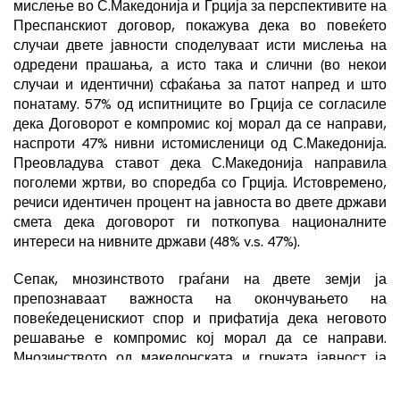
мислење во С.Македонија и Грција за перспективите на
Преспанскиот договор, покажува дека во повеќето
случаи двете јавности споделуваат исти мислења на
одредени прашања, а исто така и слични (во некои
случаи и идентични) сфаќања за патот напред и што
понатаму. 57% од испитниците во Грција се согласиле
дека Договорот е компромис кој морал да се направи,
наспроти 47% нивни истомисленици од С.Македонија.
Преовладува ставот дека С.Македонија направила
поголеми жртви, во споредба со Грција. Истовремено,
речиси идентичен процент на јавноста во двете држави
смета дека договорот ги поткопува националните
интереси на нивните држави (48% v.s. 47%).
Сепак, мнозинството граѓани на двете земји ја
препознаваат важноста на окончувањето на
повеќедеценискиот спор и прифатија дека неговото
решавање е компромис кој морал да се направи.
Мнозинството од македонската и грчката јавност ја
поддржуваат идејата дека договорот од Преспа ги
зајакна мирот и стабилноста во регионот и иако се