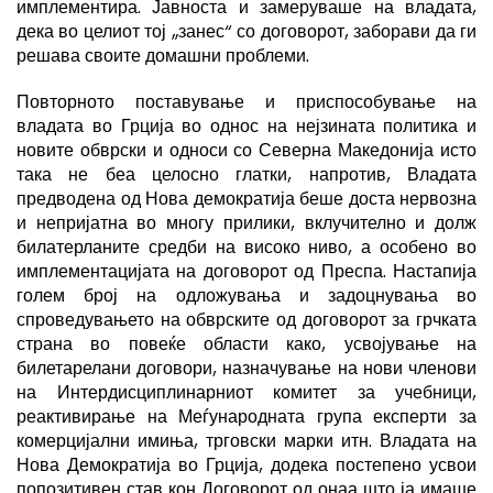
имплементира. Јавноста и замеруваше на владата,
дека во целиот тој „занес“ со договорот, заборави да ги
решава своите домашни проблеми.
Повторното поставување и приспособување на
владата во Грција во однос на нејзината политика и
новите обврски и односи со Северна Македонија исто
така не беа целосно глатки, напротив, Владата
предводена од Нова демократија беше доста нервозна
и непријатна во многу прилики, вклучително и долж
билатерланите средби на високо ниво, а особено во
имплементацијата на договорот од Преспа. Настапија
голем број на одложувања и задоцнувања во
спроведувањето на обврските од договорот за грчката
страна во повеќе области како, усвојување на
билетарелани договори, назначување на нови членови
на Интердисциплинарниот комитет за учебници,
реактивирање на Меѓународната група експерти за
комерцијални имиња, трговски марки итн. Владата на
Нова Демократија во Грција, додека постепено усвои
попозитивен став кон Договорот од онаа што ја имаше