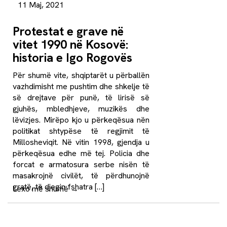
11 Maj, 2021
Protestat e grave në
vitet 1990 në Kosovë:
historia e Igo Rogovës
Për shumë vite, shqiptarët u përballën
vazhdimisht me pushtim dhe shkelje të
së drejtave për punë, të lirisë së
gjuhës, mbledhjeve, muzikës dhe
lëvizjes. Mirëpo kjo u përkeqësua nën
politikat shtypëse të regjimit të
Millosheviqit. Në vitin 1998, gjendja u
përkeqësua edhe më tej. Policia dhe
forcat e armatosura serbe nisën të
masakrojnë civilët, të përdhunojnë
gratë, të djegin fshatra […]
Lexo më shumë
→