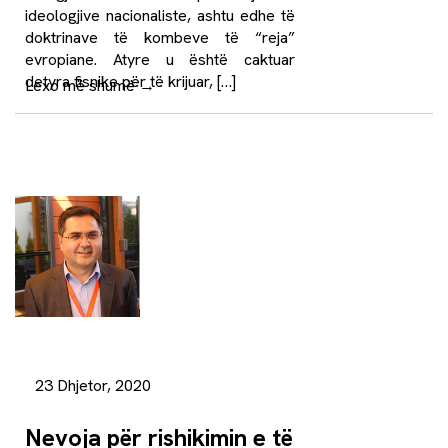
ideologjive nacionaliste, ashtu edhe të
doktrinave të kombeve të “reja”
evropiane. Atyre u është caktuar
detyra fisnike për të krijuar, […]
Lexo më shumë
→
23 Dhjetor, 2020
Nevoja për rishikimin e të