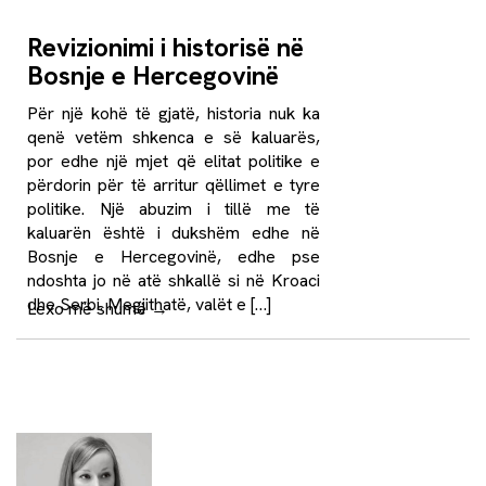
Revizionimi i historisë në
Bosnje e Hercegovinë
Për një kohë të gjatë, historia nuk ka
qenë vetëm shkenca e së kaluarës,
por edhe një mjet që elitat politike e
përdorin për të arritur qëllimet e tyre
politike. Një abuzim i tillë me të
kaluarën është i dukshëm edhe në
Bosnje e Hercegovinë, edhe pse
ndoshta jo në atë shkallë si në Kroaci
dhe Serbi. Megjithatë, valët e […]
Lexo më shumë
→