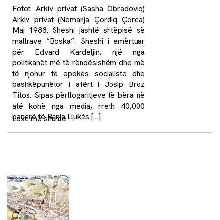
Fotot: Arkiv privat (Sasha Obradoviq)
Arkiv privat (Nemanja Çordiq Çorda)
Maj 1988. Sheshi jashtë shtëpisë së
mallrave “Boska”. Sheshi i emërtuar
për Edvard Kardeljin, një nga
politikanët më të rëndësishëm dhe më
të njohur të epokës socialiste dhe
bashkëpunëtor i afërt i Josip Broz
Titos. Sipas përllogaritjeve të bëra në
atë kohë nga media, rreth 40,000
banorë të Banja Llukës […]
Lexo më shumë
→