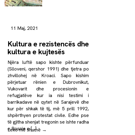
11 Maj, 2021
Kultura e rezistencës dhe
kultura e kujtesës
Njëra luftë sapo kishte përfunduar
(Slloveni, qershor 1991) dhe tjetra po
zhvillohej në Kroaci. Sapo kishim
përjetuar rënien e Dubrovnikut,
Vukovarit dhe procesionin e
refugjatëve kur ia nisi testimi i
barrikadave në qytet në Sarajevë dhe
kur për shkak të tij, më 5 prill 1992,
shpërthyen protestat civile. Edhe pse
të gjitha shenjat tregonin se ishte radha
e Bosnje e […]
Lexo më shumë
→