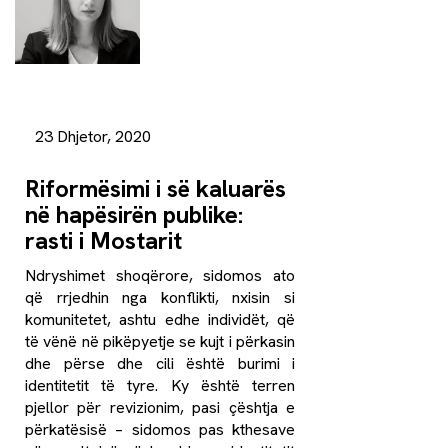
23 Dhjetor, 2020
Riformësimi i së kaluarës
në hapësirën publike:
rasti i Mostarit
Ndryshimet shoqërore, sidomos ato
që rrjedhin nga konflikti, nxisin si
komunitetet, ashtu edhe individët, që
të vënë në pikëpyetje se kujt i përkasin
dhe përse dhe cili është burimi i
identitetit të tyre. Ky është terren
pjellor për revizionim, pasi çështja e
përkatësisë – sidomos pas kthesave