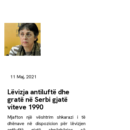
11 Maj, 2021
Lëvizja antiluftë dhe
gratë në Serbi gjatë
viteve 1990
Mjafton një vështrim shkarazi i të
dhënave në dispozicion për lëvizjen
antiluftë gjatë shpërbërjes së