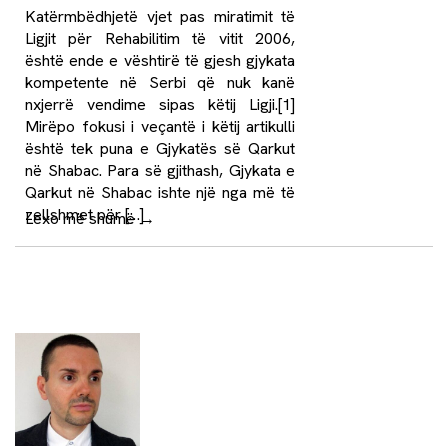
Katërmbëdhjetë vjet pas miratimit të
Ligjit për Rehabilitim të vitit 2006,
është ende e vështirë të gjesh gjykata
kompetente në Serbi që nuk kanë
nxjerrë vendime sipas këtij Ligji.[1]
Mirëpo fokusi i veçantë i këtij artikulli
është tek puna e Gjykatës së Qarkut
në Shabac. Para së gjithash, Gjykata e
Qarkut në Shabac ishte një nga më të
zellshmet për […]
Lexo më shumë
→