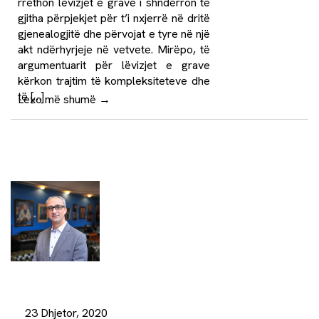
rrethon lëvizjet e grave i shndërron të
gjitha përpjekjet për t’i nxjerrë në dritë
gjenealogjitë dhe përvojat e tyre në një
akt ndërhyrjeje në vetvete. Mirëpo, të
argumentuarit për lëvizjet e grave
kërkon trajtim të kompleksiteteve dhe
të […]
Lexo më shumë
→
23 Dhjetor, 2020