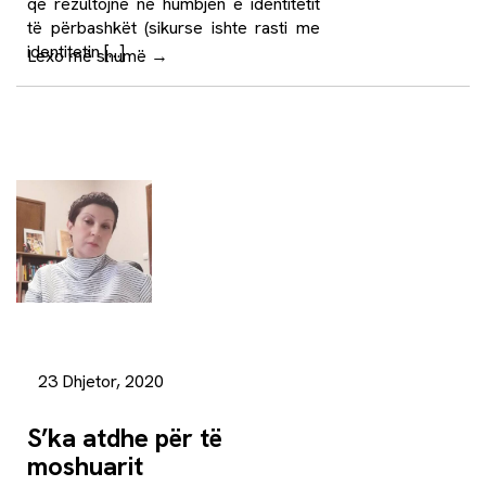
që rezultojnë në humbjen e identitetit
të përbashkët (sikurse ishte rasti me
identitetin […]
Lexo më shumë
→
23 Dhjetor, 2020
S’ka atdhe për të
moshuarit