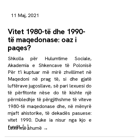
11 Maj, 2021
Vitet 1980-të dhe 1990-
të maqedonase: oaz i
paqes?
Shkolla për Hulumtime Sociale,
Akademia e Shkencave të Polonisë
Për t’i kuptuar më mirë zhvillimet në
Maqedoni në prag të, si dhe gjatë
luftërave jugosllave, së pari lexuesi do
të përfitonte nëse do të kishte një
përmbledhje të përgjithshme të viteve
1980-të maqedonase dhe, në mënyrë
mjaft ahistorike, të dekadës pasuese:
vitet 1990. Duke ia nisur nga kjo e
fundit, […]
Lexo më shumë
→