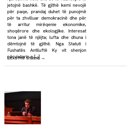
jetojnë bashkë. Të gjithë kemi nevojë
për paqe, prandaj duhet të punojmë
për ta zhvilluar demokracinë dhe për
të arritur mirëqenie ekonomike,
shoqërore dhe ekologjike. Interesat
tona janë të njëjta; lufta dhe dhuna i
dëmtojnë të gjithë. Nga Statuti i
Fushatës Antiluftë Ky vit shenjon
përvjetorin e […]
Lexo më shumë
→