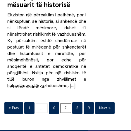
mësuarit të historisë
Ekziston një përcaktim i pathënë, por i
nënkuptuar, se historia, si shkencë dhe
si lëndë mësimore, duhet t`i
nënshtrohet rishikimit të vazhdueshëm.
Ky përcaktim është shndërruar në
postulat të mirëqenë për shkenctarët
dhe hulumtuesit e mirëfilltë, për
mësimdhënësit, por edhe për
shoqëritë e shtetet demokratike në
përgjithësi. Nxitja për një rishikim të
tillë buron nga zhvillimet e
hulumtimeve të vazhdueshme, […]
Lexo më shumë
→
Prev
1
…
6
7
8
9
Next