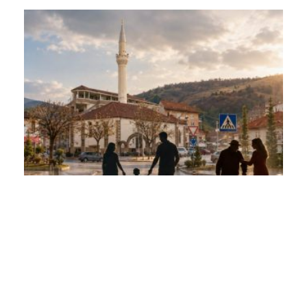
PRESHEVA PA SHËRBIME SOCIALE TË
LICENCUARA: KUR SISTEMI DËSHTON, FAMILJET
MBETEN VETËM